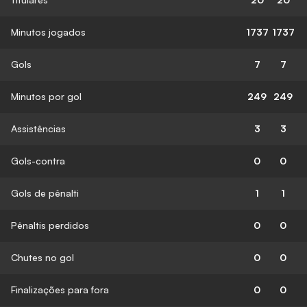
Minutos jogados
1737
1737
Gols
7
7
Minutos por gol
249
249
Assistências
3
3
Gols-contra
0
0
Gols de pênalti
1
1
Pênaltis perdidos
0
0
Chutes no gol
0
0
Finalizações para fora
0
0