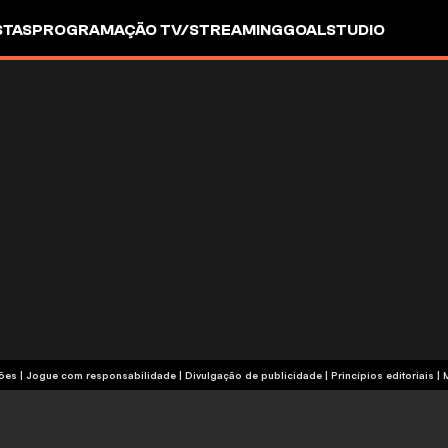
STAS
PROGRAMAÇÃO TV/STREAMING
GOALSTUDIO
termos e condições | Jogue com responsabilidade
|
Divulgação de publicidade
|
Princípios editoriais
|