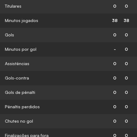
Titulares
0
0
Minutos jogados
38
38
Gols
0
0
Minutos por gol
-
0
Assistências
0
0
Gols-contra
0
0
Gols de pênalti
0
0
Pênaltis perdidos
0
0
Chutes no gol
0
0
Finalizações para fora
0
0