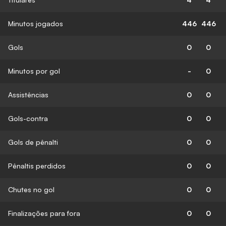
Minutos jogados
446
446
Gols
0
0
Minutos por gol
-
0
Assistências
0
0
Gols-contra
0
0
Gols de pênalti
0
0
Pênaltis perdidos
0
0
Chutes no gol
0
0
Finalizações para fora
0
0