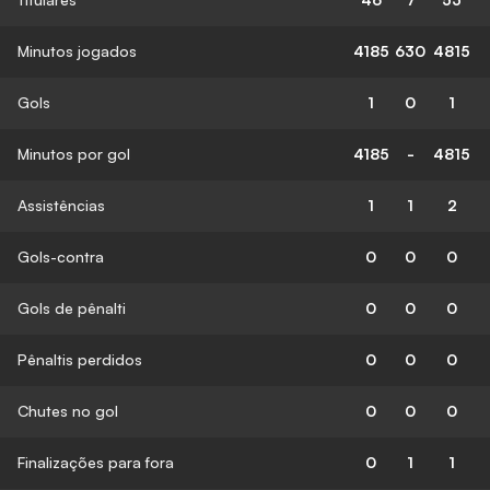
Minutos jogados
4185
630
4815
Gols
1
0
1
Minutos por gol
4185
-
4815
Assistências
1
1
2
Gols-contra
0
0
0
Gols de pênalti
0
0
0
Pênaltis perdidos
0
0
0
Chutes no gol
0
0
0
Finalizações para fora
0
1
1