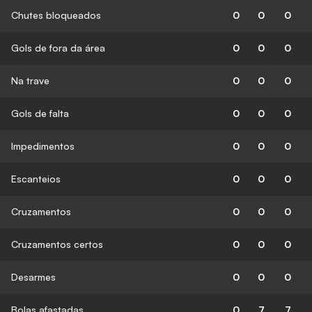
Chutes bloqueados
0
0
0
Gols de fora da área
0
0
0
Na trave
0
0
0
Gols de falta
0
0
0
Impedimentos
0
0
0
Escanteios
0
0
0
Cruzamentos
0
0
0
Cruzamentos certos
0
0
0
Desarmes
0
0
0
Bolas afastadas
0
7
7