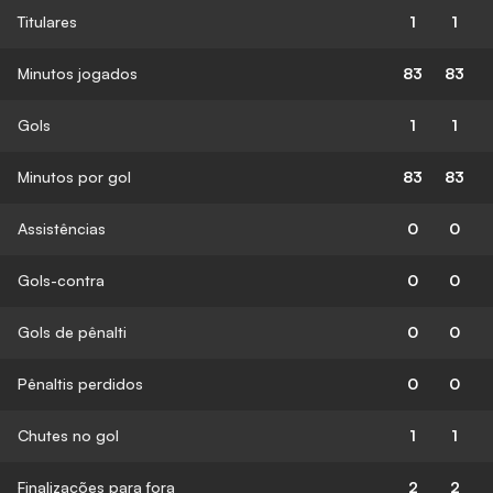
Titulares
1
1
Minutos jogados
83
83
Gols
1
1
Minutos por gol
83
83
Assistências
0
0
Gols-contra
0
0
Gols de pênalti
0
0
Pênaltis perdidos
0
0
Chutes no gol
1
1
Finalizações para fora
2
2