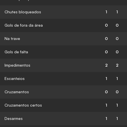
Chutes bloqueados
1
1
Gols de fora da área
0
0
Na trave
0
0
Gols de falta
0
0
Impedimentos
2
2
Escanteios
1
1
Cruzamentos
0
0
Cruzamentos certos
1
1
Desarmes
1
1