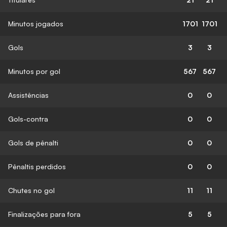
Minutos jogados
1701
1701
Gols
3
3
Minutos por gol
567
567
Assistências
0
0
Gols-contra
0
0
Gols de pênalti
0
0
Pênaltis perdidos
0
0
Chutes no gol
11
11
Finalizações para fora
5
5