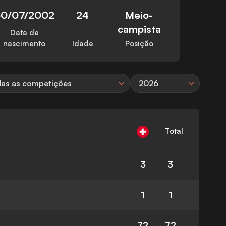
30/07/2002
24
Meio-
campista
Data de
nascimento
Idade
Posição
as as competições
2026
Total
3
3
1
1
72
72