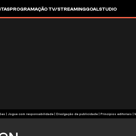
STAS
PROGRAMAÇÃO TV/STREAMING
GOALSTUDIO
termos e condições | Jogue com responsabilidade
|
Divulgação de publicidade
|
Princípios editoriais
|