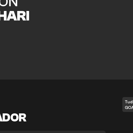
ON
HARI
Tud
GO
ADOR