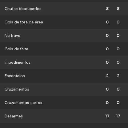
Chutes bloqueados
8
8
Gols de fora da área
0
0
Na trave
0
0
Gols de falta
0
0
Impedimentos
0
0
Escanteios
2
2
Cruzamentos
0
0
Cruzamentos certos
0
0
Desarmes
17
17