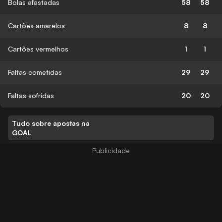
Bolas afastadas
58
58
Cartões amarelos
8
8
Cartões vermelhos
1
1
Faltas cometidas
29
29
Faltas sofridas
20
20
Tudo sobre apostas na
GOAL