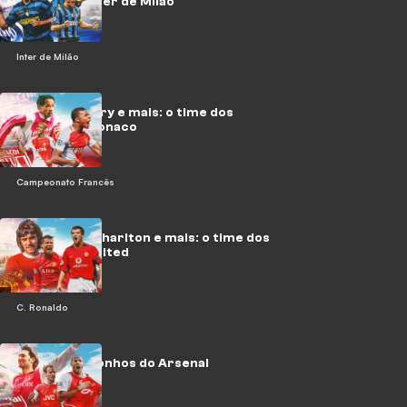
sonhos da Inter de Milão
Inter de Milão
Mbappé, Henry e mais: o time dos
sonhos do Monaco
Campeonato Francês
C. Ronaldo, Charlton e mais: o time dos
sonhos do United
C. Ronaldo
O time dos sonhos do Arsenal