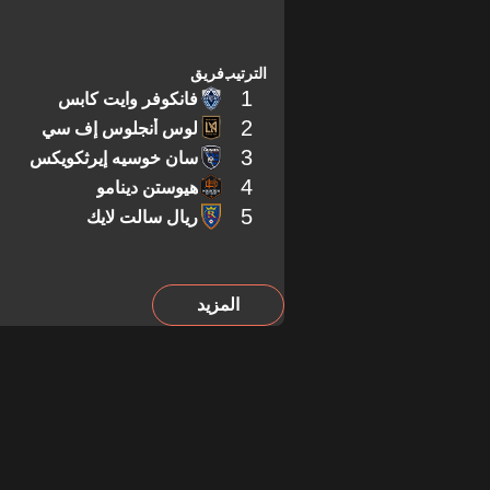
الترتيب
فريق
1
فانكوفر وايت كابس
2
لوس أنجلوس إف سي
3
سان خوسيه إيرثكويكس
4
هيوستن دينامو
5
ريال سالت لايك
المزيد