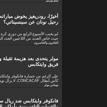
السبت ستكون لقاءً مميزاً. فقد لعب ال
تيمو ويرنير
صفوف المنتخب الألماني، كما واجه كل
المباريات على أعلى المستويات الأوروب
حاسمتين في ثلاث مباريات منذ انضما
أخيرًا، رودريغيز يخوض مبارات
الماضي.
رحيل نونان عن سينسيناتي؟
حيث خاض العديد من اللاعبين الجدد البا
أصبح مقعد بات نونان في نادي «إف س
الفائزون والخاسرون
مولر يتحدى بعد هزيمة ثقيلة 
فريق وايتكابس
كأس أبطال ONCACAF
طموحات الفريق القارية. واجه الفريق
توماس مولر
منافسيه من دوري MLS
لمدة 90 دقيقة. للوصول إلى ربع النه
مباراة الإياب.
فانكوفر وايتكابس ضد ريال سو
والقنوات التلفزيونية وأماكن 