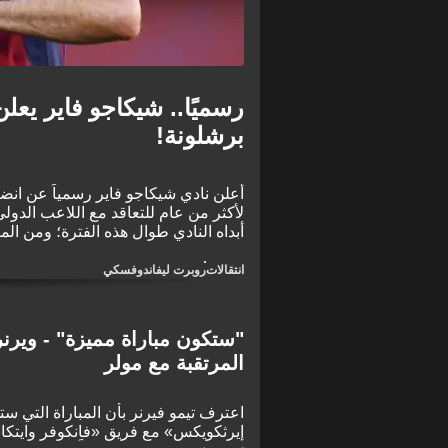
رسميًا.. شيكاجو فاير ي
برشلونة!
أعلن نادي شيكاجو فاير رسمياً عن ان
لأكثر من عام للتعاقد مع اللاعب الدولي
أبداه النادي طوال هذه الفترة؛ ومن ال
مولر.
انتقالات
روبرت ليفاندوفسكي
"ستكون مباراة مميزة" - ويرن
المرتقبة مع مولر
اعترف تيمو فيرنر بأن المباراة التي 
إيرثكويكس» مع فريق «فانكوفر وايتكا