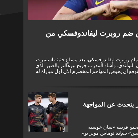
علن ضم روبرت ليفاندوفسكي من
ضمام روبرت ليفاندوفسكي، بعد مساعٍ حثيثة استمرت
 البولندي. وأشاد المدرب جريج بيرهالتر بالصبر الذي
متوقع أن يخوض المهاجم المخضرم الآن أول مباراة له
في الدوري الأمريكي لكرة القدم (MLS) في مواجهة زميله السابق في بايرن ميونيخ، توماس
ر يتحدث عن المواجهة
ستجمع فريقه «سان خوسيه
بس» بقيادة توماس مولر يوم