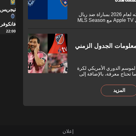
تيجريس أ
يبدأ فريق فانكوفر وايتكابس اليوم حملته لعام 2026 بمباراة ضد ريال
سولت ليك. شاهد المباراة مباشرة على Apple TV مع MLS Season
فانكوفر
22:00
الرئيسية ومعلومات الجدول الزمني
 لموسم الدوري الأمريكي لكرة
GO توفر لك كل ما تحتاج معرفة، بالإضافة إلى
المباريات على التلفزيون.
المزيد