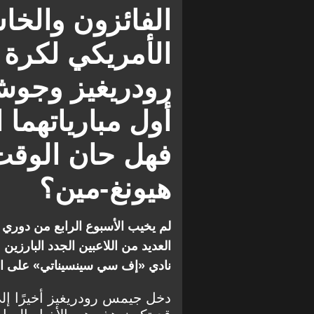
لوس أنجلوس إف سي
ميني
الفائزون والخ
نيو إنجلاند ريفولوشن
فيلادل
الأمريكي لكرة
فانكوفر وايت كابس
جيمس 
رودريغيز وجو
أول مبارياتهما 
فهل حان الوقت
هيونغ-مين؟
العديد من اللاعبين الجدد البارزين
نادي «إف سي سينسيناتي» على ا
دخل جيمس رودريغيز أخيرًا إلى