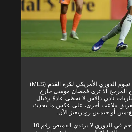
لا يُذكر بيتار موسى عادةً كأحد نجوم الدوري الأمريكي لكرة القدم (MLS)
من المرجح ألا ترى قمصان موسى خارج
اريات نادي دالاس لا تحظى عادةً بإقبال
 الفريق ملاعب أخرى، على عكس ما يحدث
-مين أو جيمس رودريغيز الآن.
ومع ذلك، فقد يكون أفضل مهاجم في الدوري لا يرتدي القميص رقم 10