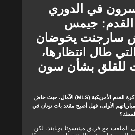
سوتا يونايتد
نيويورك سيتي
اسرون في الدوري
فيا يونيون
تورونتو
 القدم: جيمس
رودريجز
J. Sargent
هيونج مين سون
ش سارجنت يخوضان
التي طال انتظارها،
 للقلق بشأن سون
لم يخيب الأسبوع الرابع من دوري كرة القدم الأمريكية (MLS) الآمال، حيث خاض
 مبارياتهم الأولى، فهل أصبح مقعد بات نونان في
لمحك؟
 الملعب مع فريق مينيسوتا يونايتد. لكن