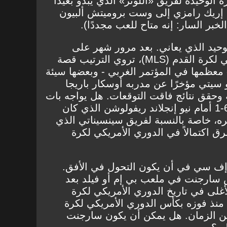
 الوحيدة لفريق «اللونز» الذي يبدو بعيدًا
 إريك رامزي إلى وست بروميتش ألبيون
الخبر السار: إنه متاح للعب مجددًا).
وحيد الذي يعاني. بعد مرور شهر على
انطلاق موسم الدوري الأمريكي لكرة القدم (MLS)، تروي الترتيب قصة
 معظمها في المؤتمر الغربي - وبعضها سيئة
سيتي مؤخرًا عن مدربه أوسكار باريجا
 وحقق نتائج فاقت التوقعات. هل يواجه بات
نونان أسئلة مماثلة؟ الهزيمة 6-1 أمام نيو إنجلاند ريفولوشن الذي كان
يره، خاصة بالنسبة لفريق سينسيناتي الذي
رق اكتمالاً في الدوري الأمريكي لكرة
إف سي في أن يكون التحول في الأفق.
 سارجنت في ملعب بي إم أو فيلد بعد
أغلى في تاريخ الدوري الأمريكي لكرة
ن منذ فوزه بكأس الدوري الأمريكي لكرة
ن الزمان. هل يمكن أن يكون سارجنت