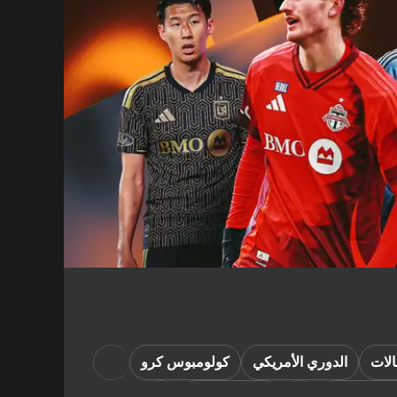
لات
الدوري الأمريكي
كولومبوس كرو