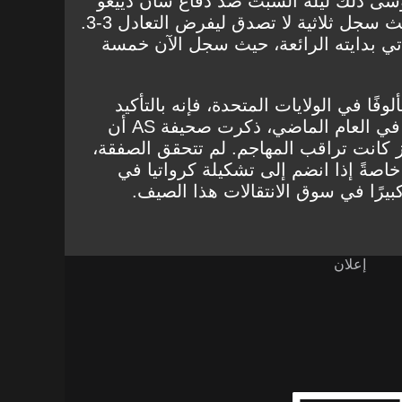
وسى ذلك ليلة السبت ضد دفاع سان دييغو
إف سي القوي على أرضه، حيث سجل ثلاثية لا تصدق ليفرض التعادل 3-3.
تي بدايته الرائعة، حيث سجل الآن خمسة
فًا في الولايات المتحدة، فإنه بالتأكيد
يترك انطباعًا قويًا في الخارج. في العام الماضي، ذكرت صحيفة AS أن
از كانت تراقب المهاجم. لم تتحقق الصفقة،
اصةً إذا انضم إلى تشكيلة كرواتيا في
بيرًا في سوق الانتقالات هذا الصيف.
إعلان