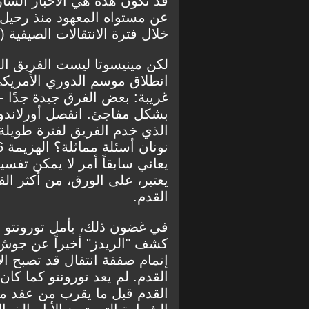
قد تكون هذه هي الأخبار السارة
عن مستواه المعهود منذ رحيل
خلال فترة الانتقالات الصيفية (
لكن مينيسوتا ليست الفريق ال
غريبة: بعض الفرق جيدة جدًا -
بشكل مفاجئ. انفصل أورلاندو 
الذي خدم الفريق لفترة طويلة
يعاني سابقاً أمر لا يمكن تفس
يعتبر، على الورق، من أكثر الف
القدم.
في غضون ذلك، يأمل تورونتو 
كشف "الريدز" أخيراً عن جوش
إتمام صفقة انتقال قد تصبح ال
القدم. لم يعد تورونتو كما كا
القدم قبل ما يقرب من عقد م