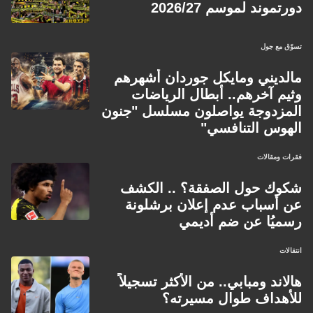
دورتموند لموسم 2026/27
تسوّق مع جول
مالديني ومايكل جوردان أشهرهم
وثيم آخرهم.. أبطال الرياضات
المزدوجة يواصلون مسلسل "جنون
الهوس التنافسي"
فقرات ومقالات
شكوك حول الصفقة؟ .. الكشف
عن أسباب عدم إعلان برشلونة
رسميُا عن ضم أديمي
انتقالات
هالاند ومبابي.. من الأكثر تسجيلاً
للأهداف طوال مسيرته؟