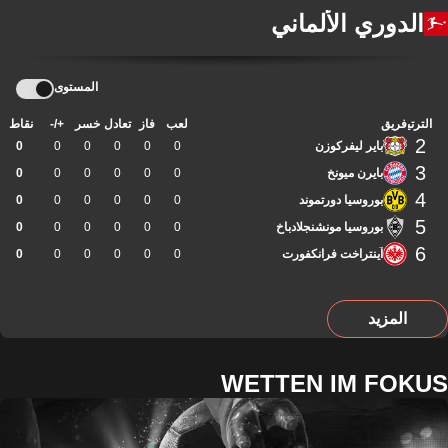
الدوري الألماني
المستوى
الترتيب
فريق
لعب
فاز
تعادل
خسر
+/-
نقاط
2
باير ليفركوزن
0
0
0
0
0
0
3
بايرن ميونخ
0
0
0
0
0
0
4
بوروسيا دورتموند
0
0
0
0
0
0
5
بوروسيا مونشنجلادباخ
0
0
0
0
0
0
6
آينتراخت فرانكفورت
0
0
0
0
0
0
المزيد
WETTEN IM FOKUS