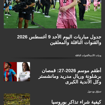
كونستانتينوس كاريتساس من خينك البلجيكي مقابل 30 مليون
يورو، وهو صفقة تُعدّ الأغلى في تاريخ النادي تقريباً، وجاء الاتفاق
بفضل إصرار اللاعب شخصياً على الانضمام.
ميدانياً، حقق دورتموند فوزاً وديّاً على إف سي طوكيو بهدف دون
رد في الأول من أغسطس، واليوم يواجه آرسنال في إيميريتس
جدول مباريات اليوم الأحد 9 أغسطس 2026
كاب بلندن. الموسم الرسمي يبدأ في 22 أغسطس بالسوبر كاب
والقنوات الناقلة والمعلقين
أمام بايرن ميونخ.
وديات الأندية
القنوات الناقلة
أطقم موسم 2026-27: قمصان
برشلونة وريال مدريد ومانشستر
وكل الأندية الكبرى
تسوّق مع جول
كيفية شراء تذاكر بوروسيا