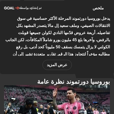
ملخص
تم إنشاؤه بواسطة
يدخل بوروسيا دورتموند المرحلة الأكثر حساسية في سوق
الانتقالات الصيفي، وملف سعيد إل مالا يتصدر المشهد بكل
تفاصيله. أربعة عروض قدّمها النادي لكولن جميعها قوبلت
بالرفض، وآخرها بلغ 45 مليون يورو شاملاً المكافآت، لكن الجانب
الكولني لا يزال يتمسك بسقف 50 مليوناً كحد أدنى، بل رفع
مطالبه مؤخراً لتتجاوز هذا الرقم. تقارير متعددة تشير إلى أن
دورتموند يستعد لتقديم عرض خامس وأخير تتراوح قيمته بين 50
عرض المزيد
و55 مليون يورو، وهو ما يتخطى السقف الذي فرضه النادي على
نفسه. الضغط واضح، إذ يقترب موعد انطلاق الموسم وتزداد قيمة
بوروسيا دورتموند نظرة عامة
اللاعب البالغ 19 عاماً كلما تأخر البت في أمره.
في الوقت ذاته، يواجه النادي تعقيدات على جبهة أخرى. نيوكاسل
يونايتد يُصعّد اهتمامه بفيليكس نميشا، لكن المدير الرياضي أوله
بوك أكد أن رحيله في الصيف الحالي شبه مستحيل ما لم تُقدَّم
مبالغ فلكية تتجاوز 100 مليون يورو. النادي أيضاً أتمّ التعاقد مع