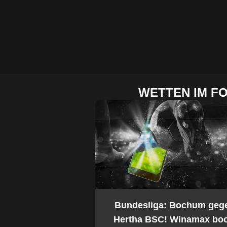
WETTEN IM F
2. Bundesliga: Bochum geg
Hertha BSC! Winamax boo