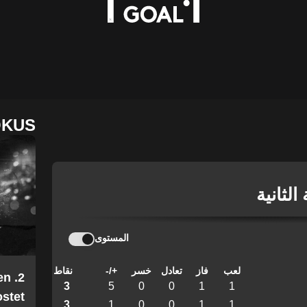
OKUS
الثانية
المستوى
لعب
فاز
تعادل
خسر
+/-
نقاط
en
3
5
0
0
1
1
stet
3
1
0
0
1
1