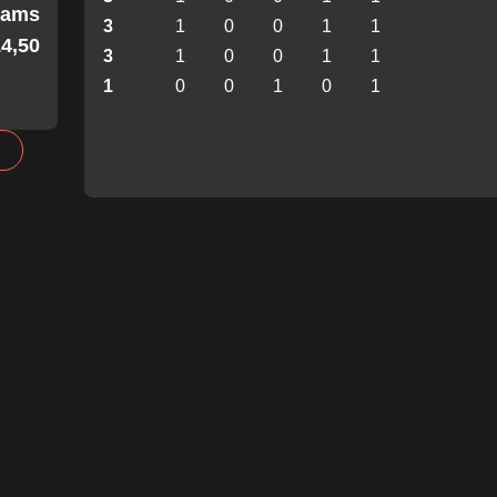
Teams
3
1
0
0
1
1
4,50!
3
1
0
0
1
1
1
0
0
1
0
1