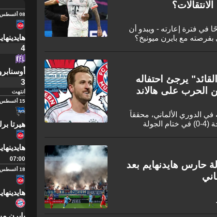
لانتقالات؟
08 أغسطس
ا في فترة إعارته - ويبدو أن
هايدينهاي
بفرصته مع بايرن ميونيخ؟
4
أوسنابر
لقائد" يرجئ احتفاله
3
ن الحرب على هالاند
انتهت
15 أغسطس
 الدوري الألماني، محققاً
فوزاً كاسحاً على مضيفه هايدنهايم بنتيجة (4-0) في ختام الجولة
هيرتا برل
هايدينهاي
07:00
 حارس هايدنهايم بعد
18 أغسطس
اني
هايدينهاي
بايرن مي