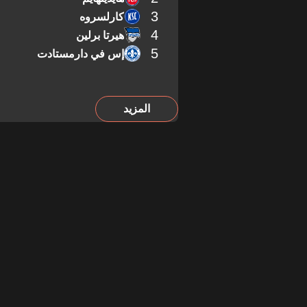
3
كارلسروه
4
هيرتا برلين
5
إس في دارمستادت
المزيد