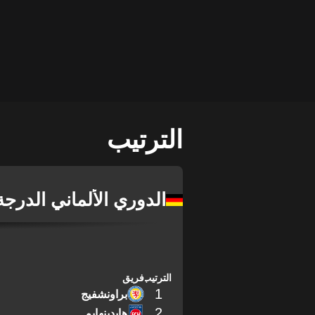
الترتيب
الدوري الألماني الدرجة 
الترتيب
فريق
1
براونشفيج
2
هايدينهايم