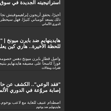
استراتيجيته الجديدة في سوق ا
أخيرًا، يحقق أريجون إبراهيموفيتش نجاحً
ذلك يسعد كومباني كثيرًا. فهل سيحظى 
الدوري الألماني
هايدينهايم ضد بايرن ميونخ | "ا
للحظة الأخيرة.. هاري كين يعل
ومبابي!
واصل قطار بايرن ميونخ دهس خصومه في
الخامسة عشرة.
فقرات ومقالات
"فقد الوعي".. الكشف عن حالة
إصابة مروّعة في الدوري الألم
اصطدام عنيف للغاية مع لاعب بوخوم..
هايدينهايم ضد بوخوم