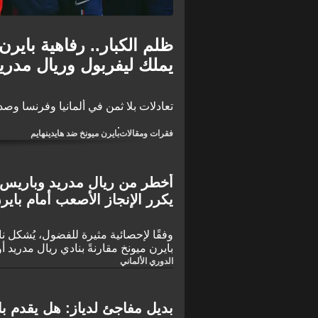
ظلم الكبار.. رفاهية باير
يملك ليفربول وريال مدريد
تعادلات بلا ثمن في ألمانيا وفرنسا وصدا
فقرات ومقالات
بايرن ميونخ ضد هايدينهايم
أخطر من ريال مدريد وباريس س
يكرر الإنجاز الأصعب أمام باير
وفقًا لإحصائية مثيرة للفضول، يُشكل نادي
بايرن ميونخ مقارنةً بنادي ريال مدريد 
الدوري الألماني
بديل مفاجئ لدياز: هل يقدم باير