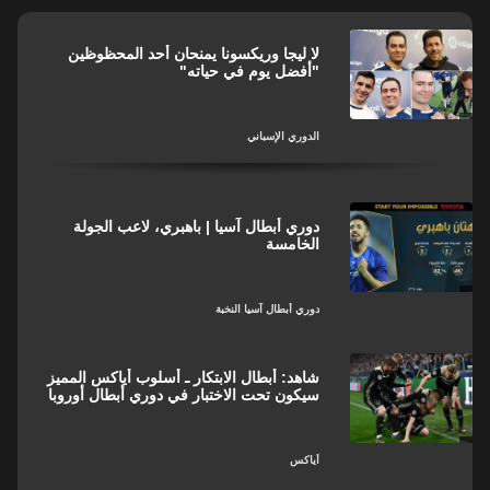
لا ليجا وريكسونا يمنحان أحد المحظوظين
"أفضل يوم في حياته"
الدوري الإسباني
دوري أبطال آسيا | باهبري، لاعب الجولة
الخامسة
دوري أبطال آسيا النخبة
شاهد: أبطال الابتكار ـ أسلوب أياكس المميز
سيكون تحت الاختبار في دوري أبطال أوروبا
أياكس