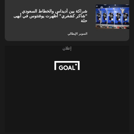
شراكة بين أديداس والخطاط السعودي
"شاكر كشغري" أظهرت يوفنتوس في أبهى
حلة
السوبر الإيطالي