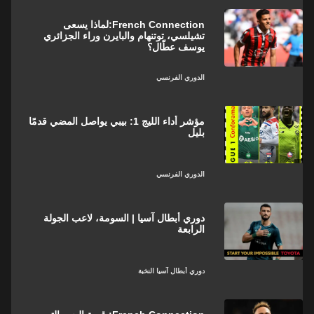
French Connection:لماذا يسعى
تشيلسي، توتنهام والبايرن وراء الجزائري
يوسف عطّال؟
الدوري الفرنسي
مؤشر أداء الليج 1: بيبي يواصل المضي قدمًا
بليل
الدوري الفرنسي
دوري أبطال آسيا | السومة، لاعب الجولة
الرابعة
دوري أبطال آسيا النخبة