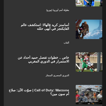
بطولة أمم أوروبا (يورو)
أساسنز كريد فالهالا: استكشف عالم
الفايكنجز في أبهى حلله
ألعاب
خاص .. خطوات تفصل حميد أحداد عن
الاستمرار في الدوري المغربي
الدوري المصري الممتاز
Call of Duty: Warzone | صوّت الآن: صلاح
أم سون مين؟