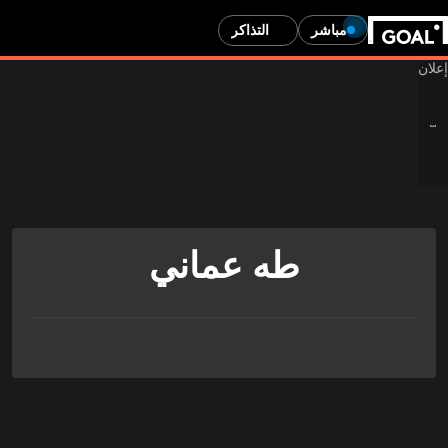
مباشر
التذاكر
طه عماني