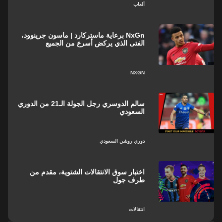
ألعاب
NxGn برعاية ماستركارد | ماسون جرينوود،
الفتى الذي يركض أسرع من الجميع
NXGN
سالم الدوسري رجل الجولة الـ21 من الدوري
السعودي
دوري روشن السعودي
اختبار سوق الانتقالات الشتوية، مقدم من
طرف جول
انتقالات