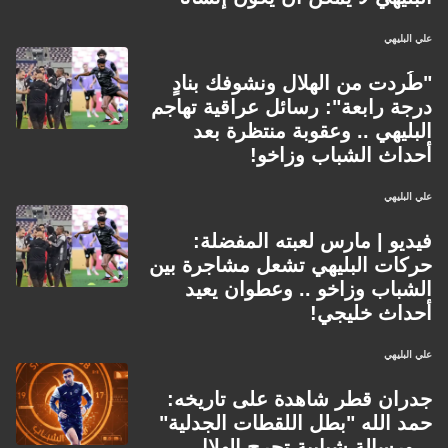
علي البليهي
"طُردت من الهلال ونشوفك بنادٍ
درجة رابعة": رسائل عراقية تهاجم
البليهي .. وعقوبة منتظرة بعد
أحداث الشباب وزاخو!
علي البليهي
فيديو | مارس لعبته المفضلة:
حركات البليهي تشعل مشاجرة بين
الشباب وزاخو .. وعطوان يعيد
أحداث خليجي!
علي البليهي
جدران قطر شاهدة على تاريخه:
حمد الله "بطل اللقطات الجدلية"
.. ورسالة شبابية تحرج الهلال