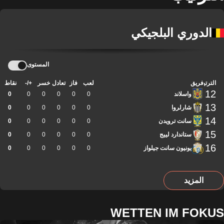
الدوري البلجيكي
المستوى
الترتيب
فريق
لعب
فاز
تعادل
خسر
+/-
نقاط
12
واسلاند
0
0
0
0
0
0
13
شارلروا
0
0
0
0
0
0
14
سانت ترويدن
0
0
0
0
0
0
15
ستاندارد لييج
0
0
0
0
0
0
16
يونيون سانت جيلواز
0
0
0
0
0
0
المزيد
WETTEN IM FOKUS