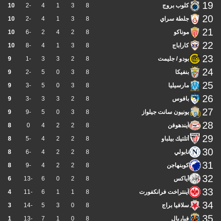
19
كلوب بروج
8
3
1
4
-2
10
20
جلطة سراي
8
3
1
4
-2
10
21
موناكو
8
2
4
2
-6
10
22
كاراباج
8
3
1
4
-8
10
23
بودو / جليمت
8
2
3
3
-1
9
24
بنفيكا
8
3
0
5
-2
9
25
مارسيليا
8
3
0
5
-3
9
26
بافوس
8
2
3
3
-3
9
27
يونيون سانت جيلواز
8
3
0
5
-9
9
28
آيندهوفن
8
2
2
4
0
8
29
أتلتيك بيلباو
8
2
2
4
-5
8
30
نابولي
8
2
2
4
-6
8
31
كوبنهاجن
8
2
2
4
-9
8
32
أياكس
8
2
0
6
-13
6
33
آينتراخت فرانكفورت
8
1
1
6
-11
4
34
سلافيا براج
8
0
3
5
-14
3
35
فياريال
8
0
1
7
-13
1