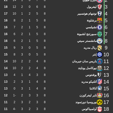
2
بايرن ميونخ
8
7
0
1
14
21
3
ليفربول
8
6
0
2
12
18
4
توتنهام هوتسبير
8
5
2
1
10
17
5
برشلونة
8
5
1
2
8
16
6
تشيلسي
8
5
1
2
7
16
7
سبورتنج لشبونة
8
5
1
2
6
16
8
مانشستر سيتي
8
5
1
2
6
16
9
ريال مدريد
8
5
0
3
9
15
10
إنتر
8
5
0
3
8
15
11
باريس سان جيرمان
8
4
2
2
10
14
12
نيوكاسل يونايتد
8
4
2
2
10
14
13
يوفنتوس
8
3
4
1
4
13
14
أتلتيكو مدريد
8
4
1
3
2
13
15
أتالانتا
8
4
1
3
0
13
16
باير ليفركوزن
8
3
3
2
-1
12
17
بوروسيا دورتموند
8
3
2
3
2
11
18
أولمبياكوس
8
3
2
3
-4
11