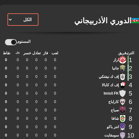
الدوري الأذربيجاني
المستوى
الترتيب
فريق
لعب
فاز
تعادل
خسر
+/-
نقاط
1
اراز
0
0
0
0
0
0
2
جانيا
0
0
0
0
0
0
3
إف ك نيفتكي
0
0
0
0
0
0
4
إف ك كابالا
0
0
0
0
0
0
5
0
0
0
0
0
0
Imisli FK
6
كاراباج
0
0
0
0
0
0
7
صباح
0
0
0
0
0
0
8
شافا
0
0
0
0
0
0
9
انتر باكو
0
0
0
0
0
0
10
سومقايت
0
0
0
0
0
0