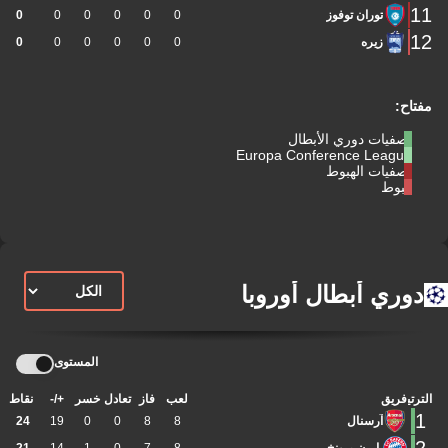
11
توران توفوز
0
0
0
0
0
0
12
زيره
0
0
0
0
0
0
مفتاح:
تصفيات دوري الأبطال
Europa Conference League
تصفيات الهبوط
هبوط
دوري أبطال أوروبا
المستوى
الترتيب
فريق
لعب
فاز
تعادل
خسر
+/-
نقاط
1
آرسنال
8
8
0
0
19
24