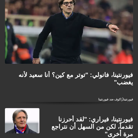
فيورنتينا، فانولي: "توتر مع كين؟ أنا سعيد لأنه
يغضب"
فيورنتينا
راكوف ضد فيورنتينا
فيورنتينا، فيراري: "لقد أحرزنا
تقدماً، لكن من السهل أن نتراجع
مرة أخرى"