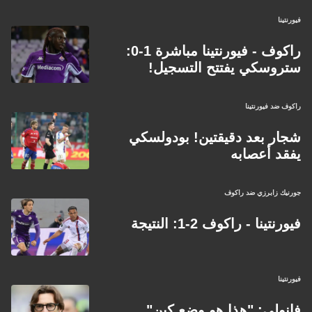
فيورنتينا
راكوف - فيورنتينا مباشرة 1-0:
ستروسكي يفتتح التسجيل!
راكوف ضد فيورنتينا
شجار بعد دقيقتين! بودولسكي
يفقد أعصابه
جورنيك زابرزي ضد راكوف
فيورنتينا - راكوف 2-1: النتيجة
فيورنتينا
فانولي: "هذا هو وضع كين"