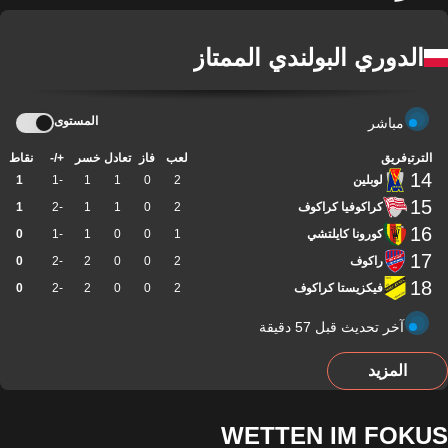
الدوري البولندي الممتاز
المستوى
مباشر
الترتيب
فريق
لعب
فاز
تعادل
خسر
+/-
نقاط
14
لوبلين
2
0
1
1
-1
1
15
كراكوفيا كراكوف
2
0
1
1
-2
1
16
كورونا كايلتشي
1
0
0
1
-1
0
17
راكوف
2
0
0
2
-2
0
18
فيكزيستا كراكوف
2
0
0
2
-2
0
آخر تحديث قبل 57 دقيقة
المزيد
WETTEN IM FOKUS