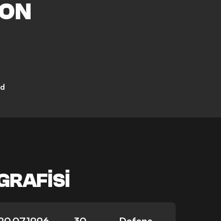
ON
nd
GRAFISI
20.07.1996
30
Defans