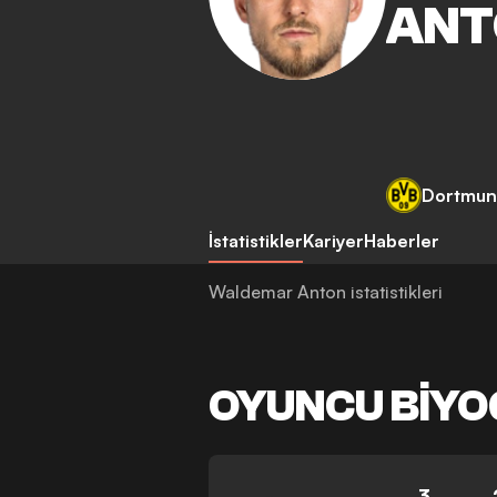
ANT
Dortmu
İstatistikler
Kariyer
Haberler
Waldemar Anton istatistikleri
OYUNCU BIYO
3