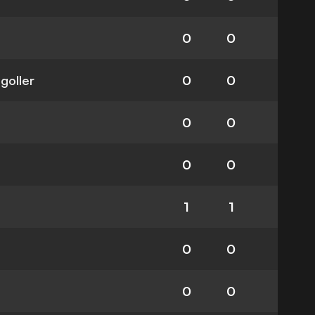
0
0
 goller
0
0
0
0
0
0
1
1
0
0
0
0