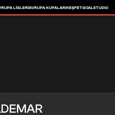
VRUPA LIGLERI
AVRUPA KUPALARI
KEŞFET
GOALSTUDIO
DEMAR