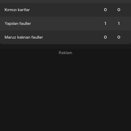
Kırmızı kartlar
0
0
Yapılan fauller
1
1
Maruz kalınan fauller
0
0