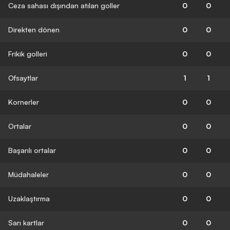
Ceza sahası dışından atılan goller
0
0
Direkten dönen
0
0
Frikik golleri
0
0
Ofsaytlar
1
1
Kornerler
0
0
Ortalar
0
0
Başarılı ortalar
0
0
Müdahaleler
0
0
Uzaklaştırma
0
0
Sarı kartlar
0
0