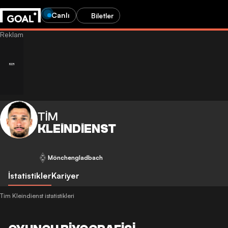
Canlı
Biletler
TIM
KLEINDIENST
Mönchengladbach
İstatistikler
Kariyer
Tim Kleindienst istatistikleri