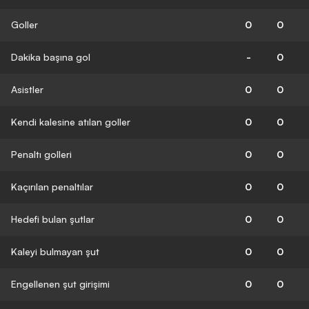
Goller
0
0
Dakika başına gol
-
0
Asistler
0
0
Kendi kalesine atılan goller
0
0
Penaltı golleri
0
0
Kaçırılan penaltılar
0
0
Hedefi bulan şutlar
0
0
Kaleyi bulmayan şut
0
0
Engellenen şut girişimi
0
0