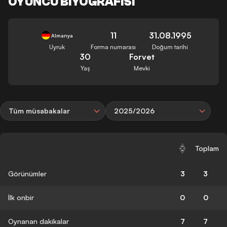
OYUNCU BIYOGRAFISI
11
31.08.1995
Almanya
Uyruk
Forma numarası
Doğum tarihi
30
Forvet
Yaş
Mevki
Tüm müsabakalar
2025/2026
Toplam
Görünümler
3
3
İlk onbir
0
0
Oynanan dakikalar
7
7