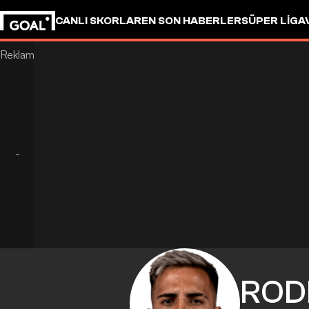
CANLI SKORLAR
EN SON HABERLER
SÜPER LIG
A
ROD