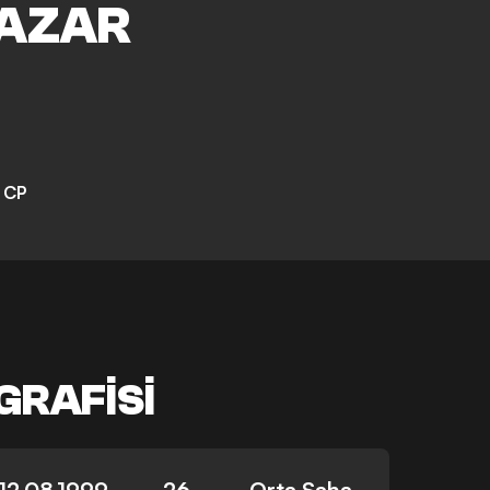
AZAR
 CP
GRAFISI
12.08.1999
26
Orta Saha