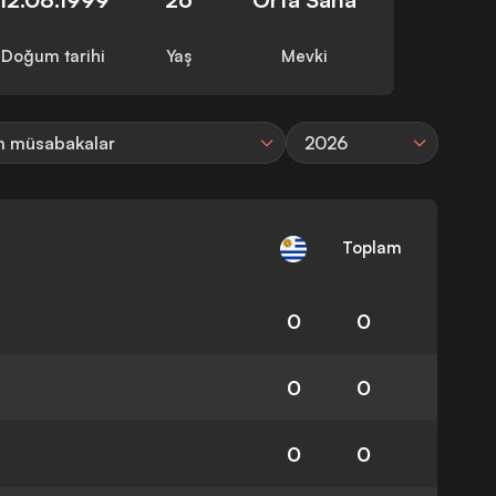
Doğum tarihi
Yaş
Mevki
 müsabakalar
2026
Toplam
0
0
0
0
0
0