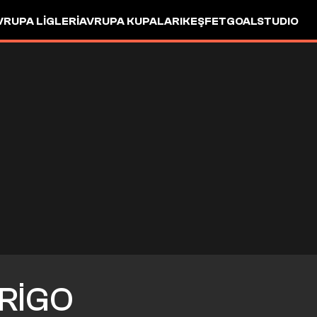
VRUPA LIGLERI
AVRUPA KUPALARI
KEŞFET
GOALSTUDIO
RIGO