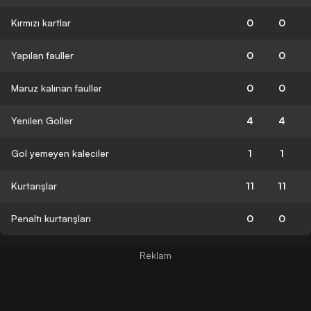
Kırmızı kartlar
0
0
Yapılan fauller
0
0
Maruz kalınan fauller
0
0
Yenilen Goller
4
4
Gol yemeyen kaleciler
1
1
Kurtarışlar
11
11
Penaltı kurtarışları
0
0