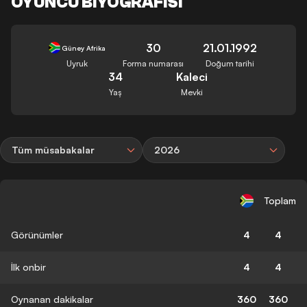
OYUNCU BIYOGRAFISI
30
21.01.1992
Güney Afrika
Uyruk
Forma numarası
Doğum tarihi
34
Kaleci
Yaş
Mevki
Tüm müsabakalar
2026
Toplam
Görünümler
4
4
İlk onbir
4
4
Oynanan dakikalar
360
360