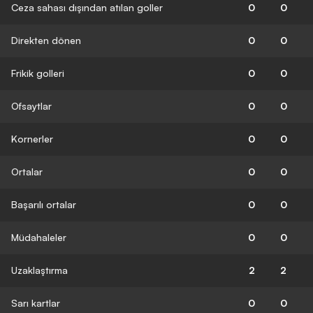
Ceza sahası dışından atılan goller
0
0
Direkten dönen
0
0
Frikik golleri
0
0
Ofsaytlar
0
0
Kornerler
0
0
Ortalar
0
0
Başarılı ortalar
0
0
Müdahaleler
0
0
Uzaklaştırma
2
2
Sarı kartlar
0
0