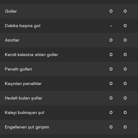
Goller
0
0
Dakika başına gol
-
0
Asistler
0
0
Kendi kalesine atılan goller
0
0
Penaltı golleri
0
0
Kaçırılan penaltılar
0
0
Hedefi bulan şutlar
0
0
Kaleyi bulmayan şut
0
0
Engellenen şut girişimi
0
0