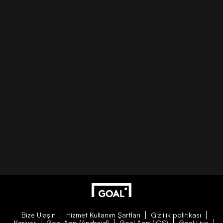
Bize Ulaşın
Hizmet Kullanım Şartları
Gizlilik politikası
Kariyer
Goal App (Android)
Goal App (iOS)
Goal Live