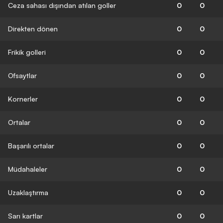
Ceza sahası dışından atılan goller
0
0
Direkten dönen
0
0
Frikik golleri
0
0
Ofsaytlar
0
0
Kornerler
0
0
Ortalar
0
0
Başarılı ortalar
0
0
Müdahaleler
0
0
Uzaklaştırma
0
0
Sarı kartlar
0
0