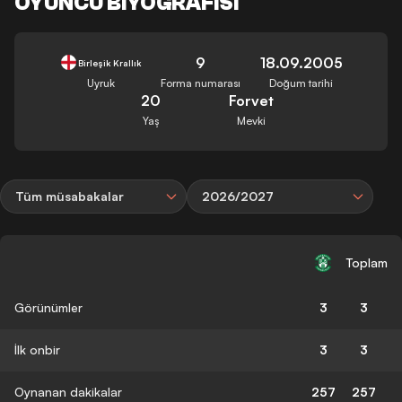
OYUNCU BIYOGRAFISI
9
18.09.2005
Birleşik Krallık
Uyruk
Forma numarası
Doğum tarihi
20
Forvet
Yaş
Mevki
Tüm müsabakalar
2026/2027
Toplam
Görünümler
3
3
İlk onbir
3
3
Oynanan dakikalar
257
257