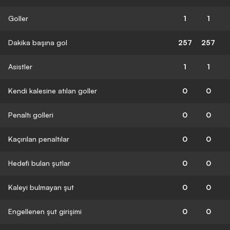
Goller
1
1
Dakika başına gol
257
257
Asistler
1
1
Kendi kalesine atılan goller
0
0
Penaltı golleri
0
0
Kaçırılan penaltılar
0
0
Hedefi bulan şutlar
0
0
Kaleyi bulmayan şut
0
0
Engellenen şut girişimi
0
0