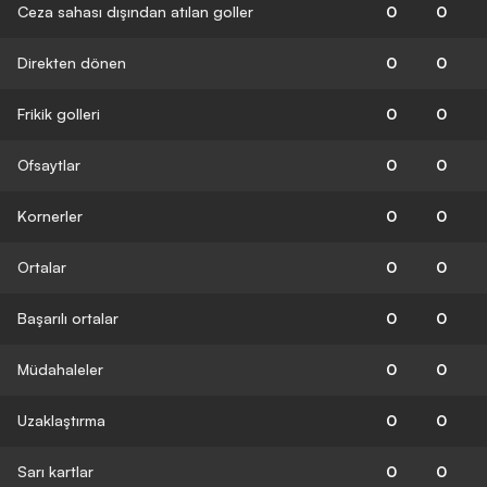
Ceza sahası dışından atılan goller
0
0
Direkten dönen
0
0
Frikik golleri
0
0
Ofsaytlar
0
0
Kornerler
0
0
Ortalar
0
0
Başarılı ortalar
0
0
Müdahaleler
0
0
Uzaklaştırma
0
0
Sarı kartlar
0
0