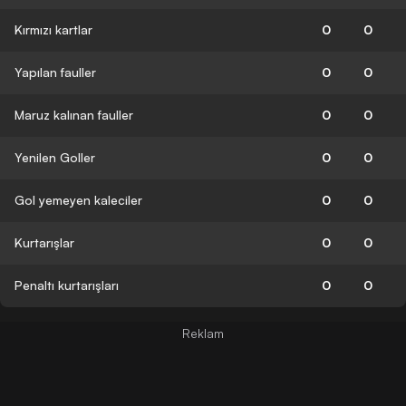
Kırmızı kartlar
0
0
Yapılan fauller
0
0
Maruz kalınan fauller
0
0
Yenilen Goller
0
0
Gol yemeyen kaleciler
0
0
Kurtarışlar
0
0
Penaltı kurtarışları
0
0