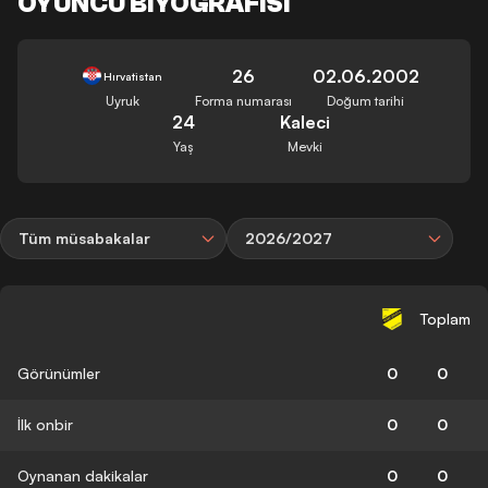
OYUNCU BIYOGRAFISI
26
02.06.2002
Hırvatistan
Uyruk
Forma numarası
Doğum tarihi
24
Kaleci
Yaş
Mevki
Tüm müsabakalar
2026/2027
Toplam
Görünümler
0
0
İlk onbir
0
0
Oynanan dakikalar
0
0