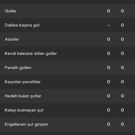
Goller
0
0
Dakika başına gol
-
0
Asistler
0
0
Kendi kalesine atılan goller
0
0
Penaltı golleri
0
0
Kaçırılan penaltılar
0
0
Hedefi bulan şutlar
0
0
Kaleyi bulmayan şut
0
0
Engellenen şut girişimi
0
0