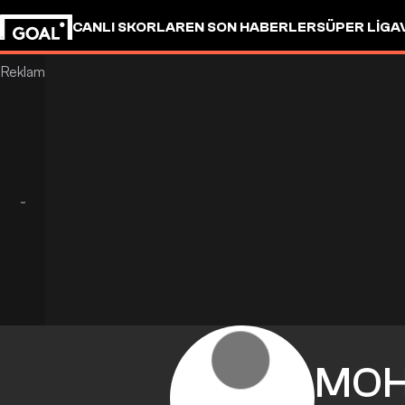
CANLI SKORLAR
EN SON HABERLER
SÜPER LIG
A
MO