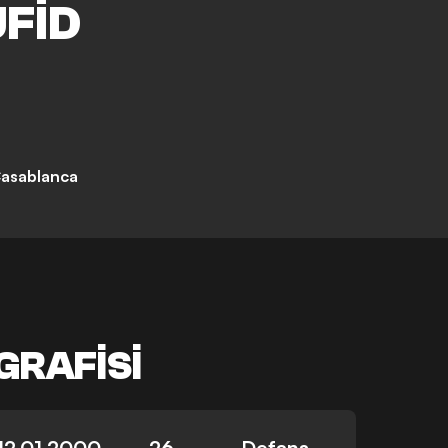
FID
asablanca
GRAFISI
12.01.2000
26
Defans