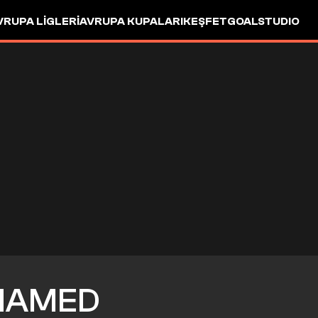
VRUPA LIGLERI
AVRUPA KUPALARI
KEŞFET
GOALSTUDIO
HAMED