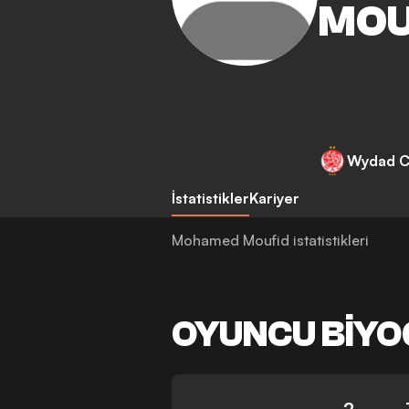
MOU
Wydad C
İstatistikler
Kariyer
Mohamed Moufid istatistikleri
OYUNCU BIYO
2