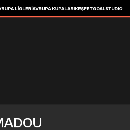
VRUPA LIGLERI
AVRUPA KUPALARI
KEŞFET
GOALSTUDIO
MADOU