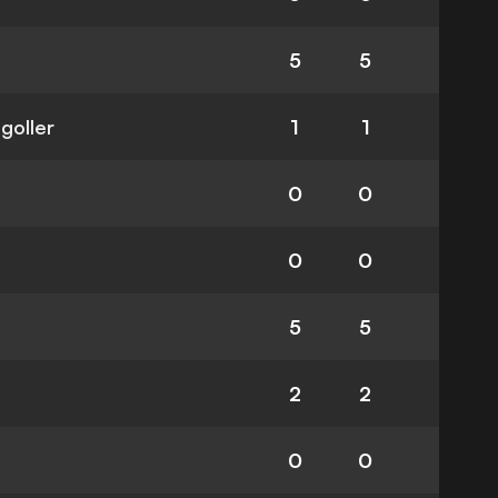
5
5
 goller
1
1
0
0
0
0
5
5
2
2
0
0