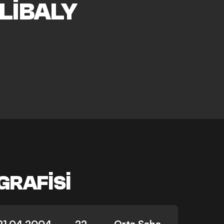
LIBALY
GRAFISI
21.04.2004
22
Orta Saha