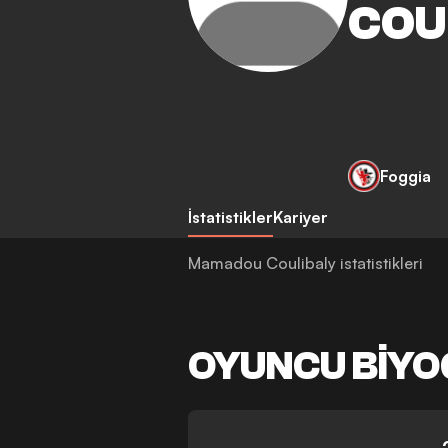
COU
Foggia
İstatistikler
Kariyer
Mamadou Coulibaly istatistikleri
OYUNCU BIYO
-