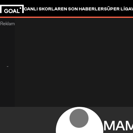
CANLI SKORLAR
EN SON HABERLER
SÜPER LIG
A
MA