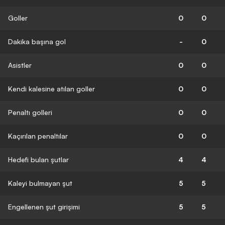
Goller
0
0
Dakika başına gol
-
0
Asistler
0
0
Kendi kalesine atılan goller
0
0
Penaltı golleri
0
0
Kaçırılan penaltılar
0
0
Hedefi bulan şutlar
4
4
Kaleyi bulmayan şut
5
5
Engellenen şut girişimi
5
5