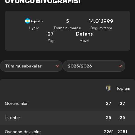
OYUNCU BIYOGRAFISI
5
14.01.1999
Arjantin
Uyruk
Forma numarası
Doğum tarihi
27
Defans
Yaş
Mevki
Tüm müsabakalar
2025/2026
Toplam
Görünümler
27
27
İlk onbir
25
25
Oynanan dakikalar
2251
2251