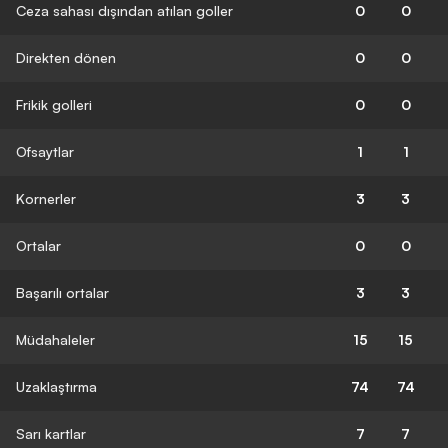
Ceza sahası dışından atılan goller
0
0
Direkten dönen
0
0
Frikik golleri
0
0
Ofsaytlar
1
1
Kornerler
3
3
Ortalar
0
0
Başarılı ortalar
3
3
Müdahaleler
15
15
Uzaklaştırma
74
74
Sarı kartlar
7
7