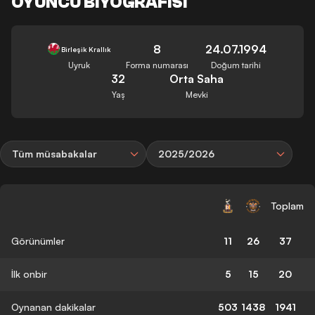
OYUNCU BIYOGRAFISI
8
24.07.1994
Birleşik Krallık
Uyruk
Forma numarası
Doğum tarihi
32
Orta Saha
Yaş
Mevki
Tüm müsabakalar
2025/2026
Toplam
Görünümler
11
26
37
İlk onbir
5
15
20
Oynanan dakikalar
503
1438
1941