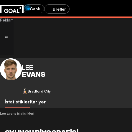
Canlı
Biletler
LEE
EVANS
Bradford City
İstatistikler
Kariyer
Lee Evans istatistikleri