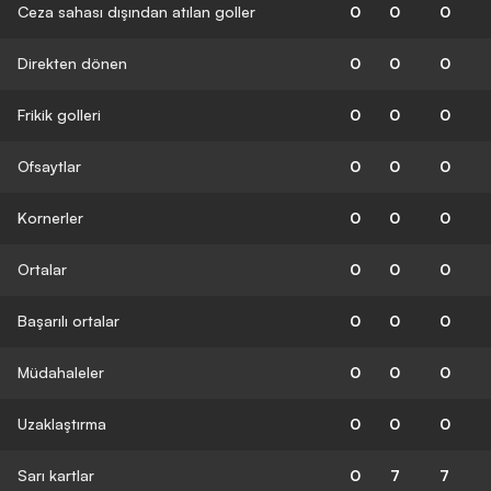
Ceza sahası dışından atılan goller
0
0
0
Direkten dönen
0
0
0
Frikik golleri
0
0
0
Ofsaytlar
0
0
0
Kornerler
0
0
0
Ortalar
0
0
0
Başarılı ortalar
0
0
0
Müdahaleler
0
0
0
Uzaklaştırma
0
0
0
Sarı kartlar
0
7
7