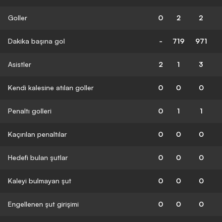
Goller
0
2
2
Dakika başına gol
-
719
971
Asistler
2
1
3
Kendi kalesine atılan goller
0
0
0
Penaltı golleri
0
1
1
Kaçırılan penaltılar
0
0
0
Hedefi bulan şutlar
0
0
0
Kaleyi bulmayan şut
0
0
0
Engellenen şut girişimi
0
0
0