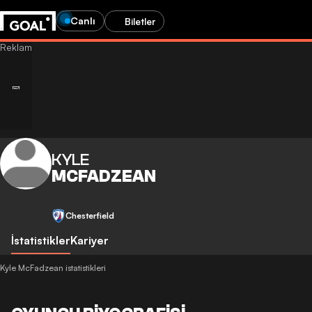
Canlı
Biletler
KYLE
MCFADZEAN
Chesterfield
İstatistikler
Kariyer
Kyle McFadzean istatistikleri