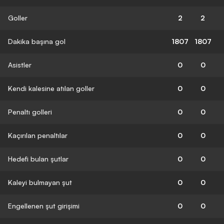
Goller
2
2
Dakika başına gol
1807
1807
Asistler
0
0
Kendi kalesine atılan goller
0
0
Penaltı golleri
0
0
Kaçırılan penaltılar
0
0
Hedefi bulan şutlar
0
0
Kaleyi bulmayan şut
0
0
Engellenen şut girişimi
0
0