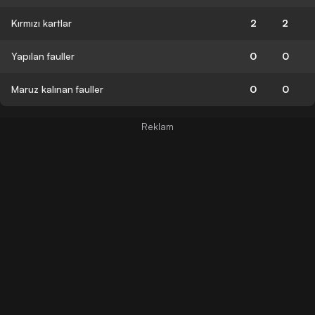
Kırmızı kartlar
2
2
Yapılan fauller
0
0
Maruz kalınan fauller
0
0