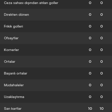
Ceza sahası dışından atılan goller
0
0
Direkten dönen
0
0
Frikik golleri
0
0
Ofsaytlar
0
0
Kornerler
0
0
Ortalar
0
0
Başarılı ortalar
0
0
Müdahaleler
0
0
Uzaklaştırma
0
0
Sarı kartlar
10
10