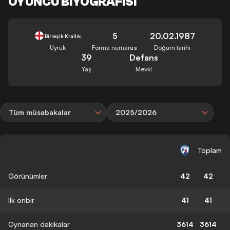
OYUNCU BIYOGRAFISI
5
20.02.1987
Birleşik Krallık
Uyruk
Forma numarası
Doğum tarihi
39
Defans
Yaş
Mevki
Tüm müsabakalar
2025/2026
Toplam
Görünümler
42
42
İlk onbir
41
41
Oynanan dakikalar
3614
3614