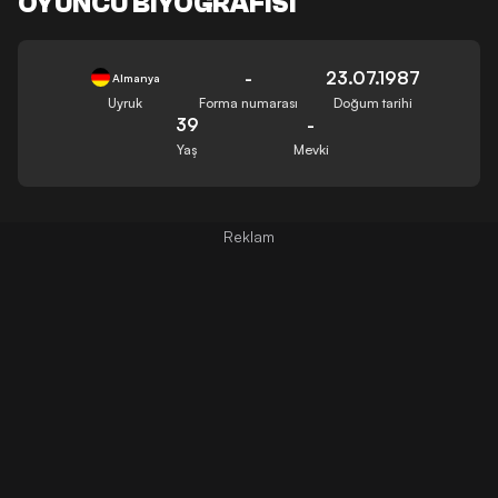
OYUNCU BIYOGRAFISI
-
23.07.1987
Almanya
Uyruk
Forma numarası
Doğum tarihi
39
-
Yaş
Mevki