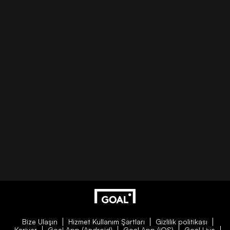
Bize Ulaşın
Hizmet Kullanım Şartları
Gizlilik politikası
Kariyer
Goal App (Android)
Goal App (iOS)
Goal Live