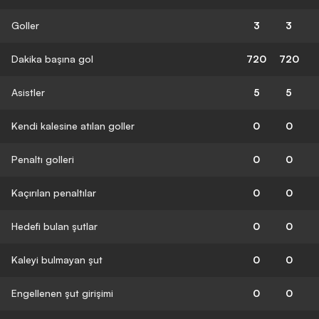
Goller
3
3
Dakika başına gol
720
720
Asistler
5
5
Kendi kalesine atılan goller
0
0
Penaltı golleri
0
0
Kaçırılan penaltılar
0
0
Hedefi bulan şutlar
0
0
Kaleyi bulmayan şut
0
0
Engellenen şut girişimi
0
0