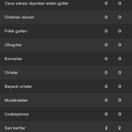
Ceza sahası dışından atılan goller
0
0
Direkten dönen
0
0
Frikik golleri
0
0
Ofsaytlar
0
0
Kornerler
0
0
Ortalar
0
0
Başarılı ortalar
0
0
Müdahaleler
0
0
Uzaklaştırma
0
0
Sarı kartlar
2
2