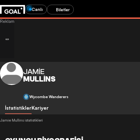
Canlı
Biletler
JAMIE
MULLINS
Wycombe Wanderers
İstatistikler
Kariyer
Jamie Mullins istatistikleri