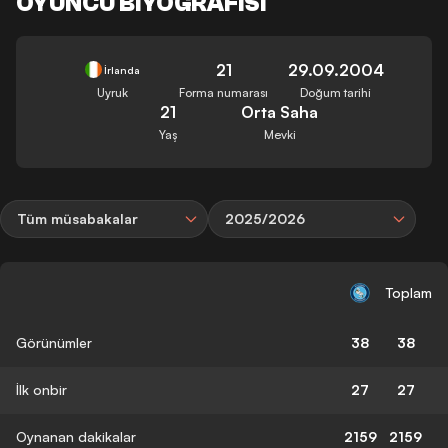
OYUNCU BIYOGRAFISI
21
29.09.2004
İrlanda
Uyruk
Forma numarası
Doğum tarihi
21
Orta Saha
Yaş
Mevki
Tüm müsabakalar
2025/2026
Toplam
Görünümler
38
38
İlk onbir
27
27
Oynanan dakikalar
2159
2159