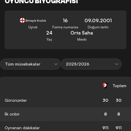
OYUNCU BIYOGRAFISI
16
09.09.2001
Birleşik Krallık
Uyruk
Forma numarası
Doğum tarihi
24
Orta Saha
Yaş
Mevki
Tüm müsabakalar
2025/2026
Toplam
Görünümler
30
30
İlk onbir
8
8
Oynanan dakikalar
911
911