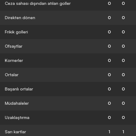
Ceza sahası dışından atılan goller
0
0
Direkten dönen
0
0
Frikik golleri
0
0
Ofsaytlar
0
0
Kornerler
0
0
Ortalar
0
0
Başarılı ortalar
0
0
Müdahaleler
0
0
Uzaklaştırma
0
0
Sarı kartlar
1
1