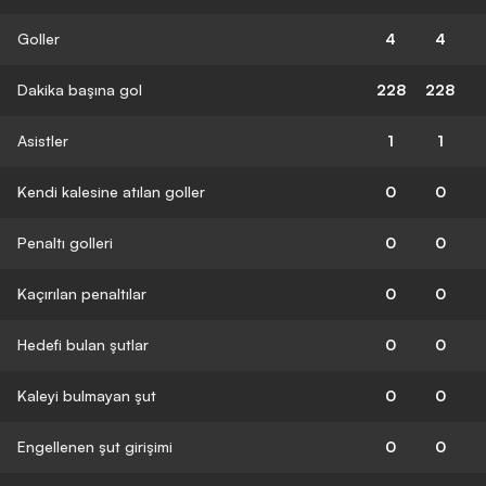
Goller
4
4
Dakika başına gol
228
228
Asistler
1
1
Kendi kalesine atılan goller
0
0
Penaltı golleri
0
0
Kaçırılan penaltılar
0
0
Hedefi bulan şutlar
0
0
Kaleyi bulmayan şut
0
0
Engellenen şut girişimi
0
0