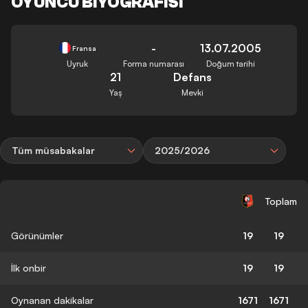
OYUNCU BIYOGRAFISI
-
13.07.2005
Fransa
Uyruk
Forma numarası
Doğum tarihi
21
Defans
Yaş
Mevki
Tüm müsabakalar
2025/2026
Toplam
Görünümler
19
19
İlk onbir
19
19
Oynanan dakikalar
1671
1671