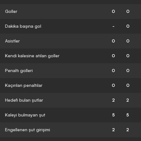
Goller
0
0
Dakika başına gol
-
0
Asistler
0
0
Kendi kalesine atılan goller
0
0
Penaltı golleri
0
0
Kaçırılan penaltılar
0
0
Hedefi bulan şutlar
2
2
Kaleyi bulmayan şut
5
5
Engellenen şut girişimi
2
2