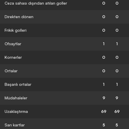
Ceza sahası dışından atılan goller
0
0
Direkten dönen
0
0
Frikik golleri
0
0
Ofsaytlar
1
1
Kornerler
0
0
Ortalar
0
0
Başarılı ortalar
1
1
Müdahaleler
9
9
Uzaklaştırma
69
69
Sarı kartlar
5
5