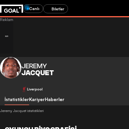
Canlı
Biletler
JEREMY
JACQUET
Liverpool
İstatistikler
Kariyer
Haberler
Jeremy Jacquet istatistikleri