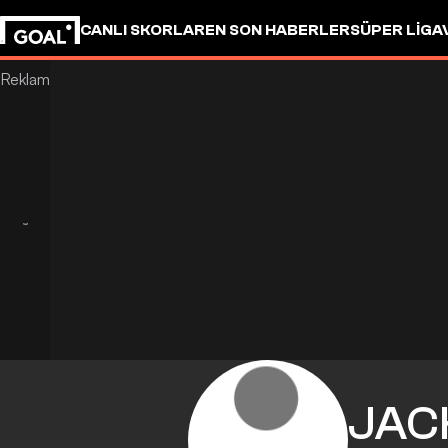
CANLI SKORLAR
EN SON HABERLER
SÜPER LIG
A
JAC