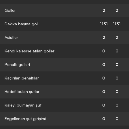
Goller
2
2
Dakika başına gol
1131
1131
Asistler
2
2
Kendi kalesine atılan goller
0
0
Penaltı golleri
0
0
Kaçırılan penaltılar
0
0
Hedefi bulan şutlar
0
0
Kaleyi bulmayan şut
0
0
Engellenen şut girişimi
0
0