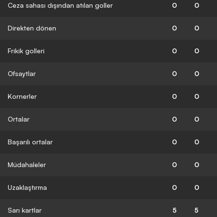
Ceza sahası dışından atılan goller
0
0
Direkten dönen
0
0
Frikik golleri
0
0
Ofsaytlar
0
0
Kornerler
0
0
Ortalar
0
0
Başarılı ortalar
0
0
Müdahaleler
0
0
Uzaklaştırma
0
0
Sarı kartlar
5
5