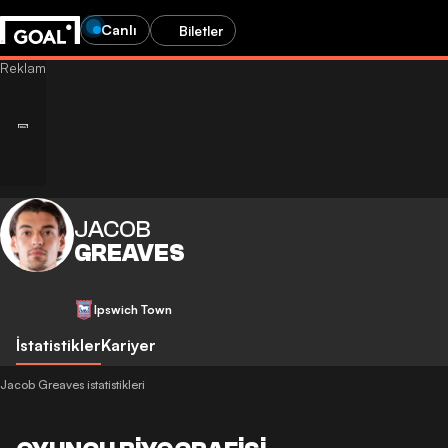
Canlı
Biletler
JACOB
GREAVES
Ipswich Town
İstatistikler
Kariyer
Jacob Greaves istatistikleri