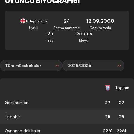
OYUNCU BIYOGRAFISI
24
12.09.2000
Birleşik Krallık
Uyruk
Forma numarası
Doğum tarihi
25
Defans
Yaş
Mevki
Tüm müsabakalar
2025/2026
Toplam
Görünümler
27
27
İlk onbir
25
25
Oynanan dakikalar
2261
2261