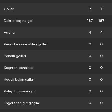
Goller
7
7
Dakika başına gol
187
187
Asistler
4
4
Kendi kalesine atılan goller
0
0
Penaltı golleri
0
0
Kaçırılan penaltılar
0
0
Hedefi bulan şutlar
0
0
Kaleyi bulmayan şut
0
0
Engellenen şut girişimi
0
0