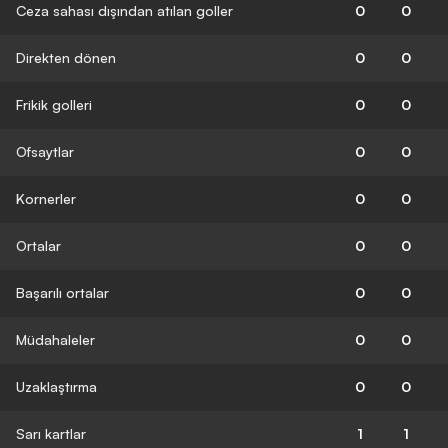
Ceza sahası dışından atılan goller
0
0
Direkten dönen
0
0
Frikik golleri
0
0
Ofsaytlar
0
0
Kornerler
0
0
Ortalar
0
0
Başarılı ortalar
0
0
Müdahaleler
0
0
Uzaklaştırma
0
0
Sarı kartlar
1
1