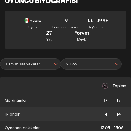
OYUNCU BIYOGRAFISI
19
13.11.1998
Meksika
Uyruk
Forma numarası
Doğum tarihi
27
Forvet
Yaş
Mevki
Tüm müsabakalar
2026
Toplam
Görünümler
17
17
İlk onbir
14
14
Oynanan dakikalar
1305
1305