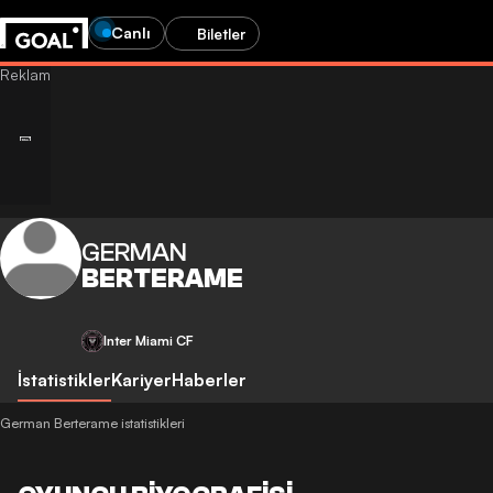
Canlı
Biletler
GERMAN
BERTERAME
Inter Miami CF
İstatistikler
Kariyer
Haberler
German Berterame istatistikleri