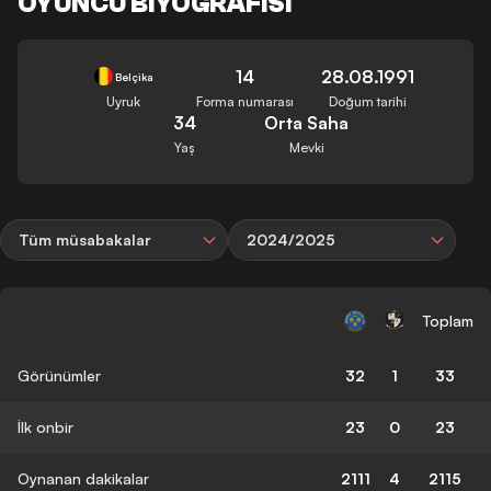
OYUNCU BIYOGRAFISI
14
28.08.1991
Belçika
Uyruk
Forma numarası
Doğum tarihi
34
Orta Saha
Yaş
Mevki
Tüm müsabakalar
2024/2025
Toplam
Görünümler
32
1
33
İlk onbir
23
0
23
Oynanan dakikalar
2111
4
2115