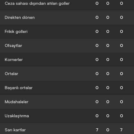
Ceza sahası dışından atılan goller
0
0
0
Direkten dönen
0
0
0
Frikik golleri
0
0
0
Ofsaytlar
0
0
0
Kornerler
0
0
0
Ortalar
0
0
0
Başarılı ortalar
0
0
0
Müdahaleler
0
0
0
Uzaklaştırma
0
0
0
Sarı kartlar
7
0
7