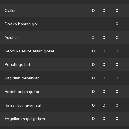
Goller
0
0
0
Dakika başına gol
-
-
0
Asistler
2
0
2
Kendi kalesine atılan goller
0
0
0
Penaltı golleri
0
0
0
Kaçırılan penaltılar
0
0
0
Hedefi bulan şutlar
0
0
0
Kaleyi bulmayan şut
0
0
0
Engellenen şut girişimi
0
0
0