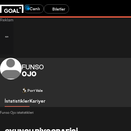
Canlı
Biletler
FUNSO
OJO
Port Vale
İstatistikler
Kariyer
Funso Ojo istatistikleri