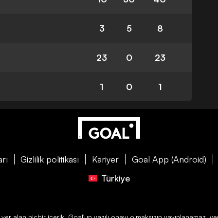
3
5
8
23
0
23
1
0
1
arı
Gizlilik politikası
Kariyer
Goal App (Android)
Türkiye
 yer alan hiçbir içerik,
Goal
'un yazılı onayı olmaksızın yayınlanamaz, ye