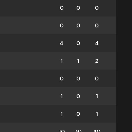
0
0
0
0
0
0
4
0
4
1
1
2
0
0
0
1
0
1
1
0
1
10
30
40