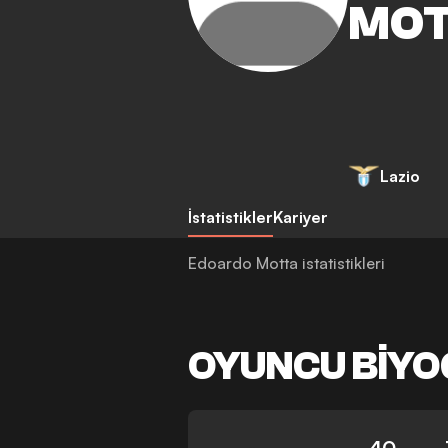
MO
Lazio
İstatistikler
Kariyer
Edoardo Motta istatistikleri
OYUNCU BIYO
40