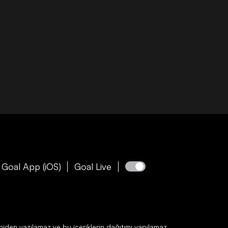
Goal App (iOS)
Goal Live
niden yazılamaz ve bu içeriklerin dağıtımı yapılamaz.