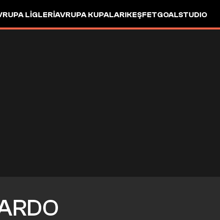
VRUPA LIGLERI
AVRUPA KUPALARI
KEŞFET
GOALSTUDIO
ARDO