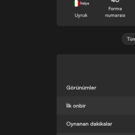
İtalya
Forma
Uyruk
numarası
Tüm
Görünümler
İlk onbir
Oynanan dakikalar