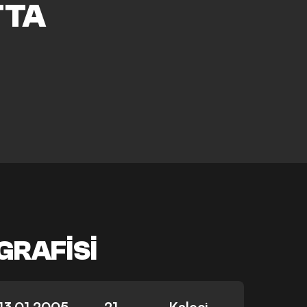
TTA
GRAFISI
13.01.2005
21
Kaleci