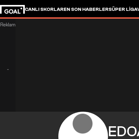
CANLI SKORLAR
EN SON HABERLER
SÜPER LIG
A
EDO