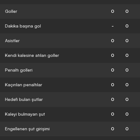
Goller
0
0
Dakika başına gol
-
0
Asistler
0
0
Kendi kalesine atılan goller
0
0
Penaltı golleri
0
0
Kaçırılan penaltılar
0
0
Hedefi bulan şutlar
0
0
Kaleyi bulmayan şut
0
0
Engellenen şut girişimi
0
0