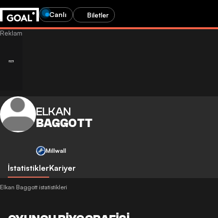
Canlı
Biletler
ELKAN
BAGGOTT
Millwall
İstatistikler
Kariyer
Elkan Baggott istatistikleri