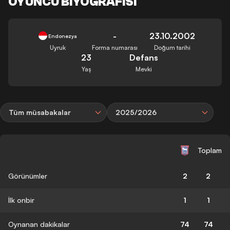
OYUNCU BIYOGRAFISI
-
23.10.2002
Endonezya
Uyruk
Forma numarası
Doğum tarihi
23
Defans
Yaş
Mevki
Tüm müsabakalar
2025/2026
Toplam
Görünümler
2
2
İlk onbir
1
1
Oynanan dakikalar
74
74