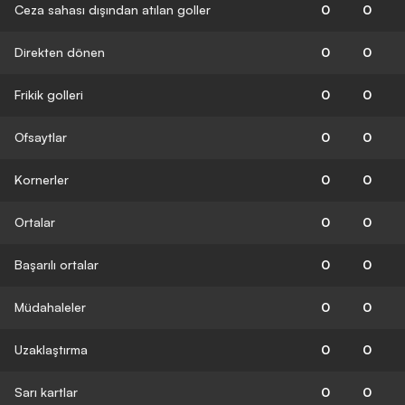
Ceza sahası dışından atılan goller
0
0
Direkten dönen
0
0
Frikik golleri
0
0
Ofsaytlar
0
0
Kornerler
0
0
Ortalar
0
0
Başarılı ortalar
0
0
Müdahaleler
0
0
Uzaklaştırma
0
0
Sarı kartlar
0
0