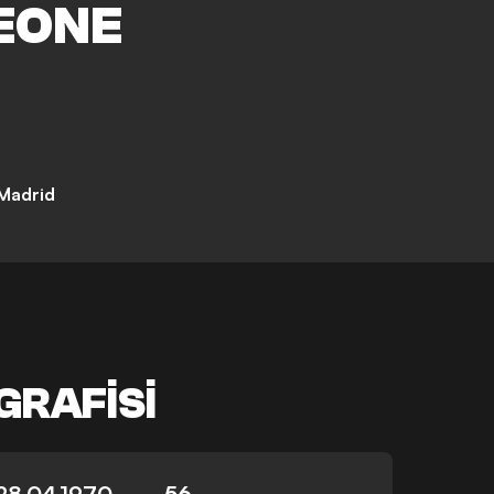
EONE
 Madrid
GRAFISI
28.04.1970
56
-