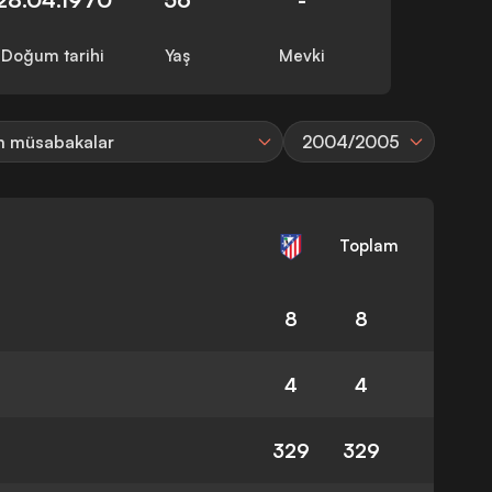
Doğum tarihi
Yaş
Mevki
 müsabakalar
2004/2005
Toplam
8
8
4
4
329
329