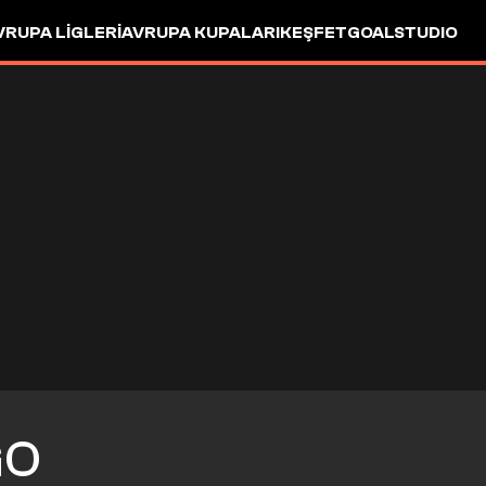
VRUPA LIGLERI
AVRUPA KUPALARI
KEŞFET
GOALSTUDIO
GO