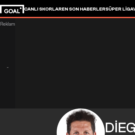
CANLI SKORLAR
EN SON HABERLER
SÜPER LIG
A
DIE