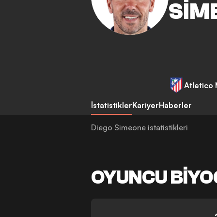
SIM
Atletico
İstatistikler
Kariyer
Haberler
Diego Simeone istatistikleri
OYUNCU BIYO
-