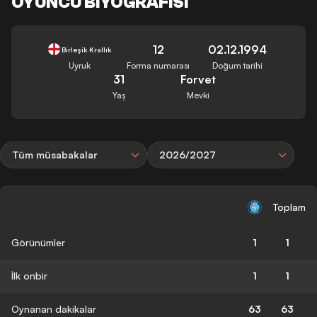
OYUNCU BIYOGRAFISI
12
02.12.1994
Birleşik Krallık
Uyruk
Forma numarası
Doğum tarihi
31
Forvet
Yaş
Mevki
Tüm müsabakalar
2026/2027
Toplam
Görünümler
1
1
İlk onbir
1
1
Oynanan dakikalar
63
63