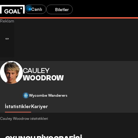
Canlı
Biletler
CAULEY
WOODROW
Wycombe Wanderers
İstatistikler
Kariyer
Cauley Woodrow istatistikleri