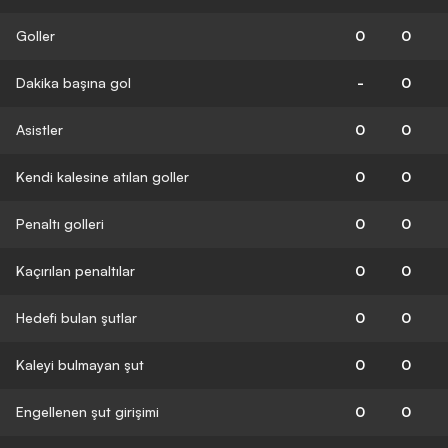
Goller
0
0
Dakika başına gol
-
0
Asistler
0
0
Kendi kalesine atılan goller
0
0
Penaltı golleri
0
0
Kaçırılan penaltılar
0
0
Hedefi bulan şutlar
0
0
Kaleyi bulmayan şut
0
0
Engellenen şut girişimi
0
0