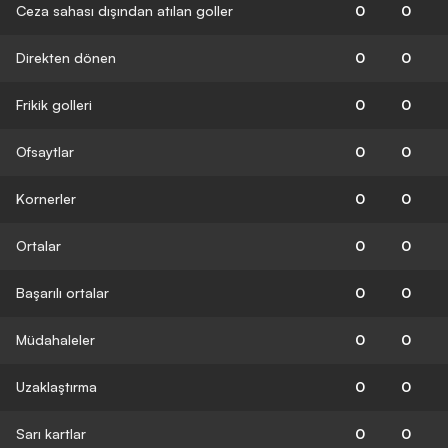
Ceza sahası dışından atılan goller
0
0
Direkten dönen
0
0
Frikik golleri
0
0
Ofsaytlar
0
0
Kornerler
0
0
Ortalar
0
0
Başarılı ortalar
0
0
Müdahaleler
0
0
Uzaklaştırma
0
0
Sarı kartlar
0
0