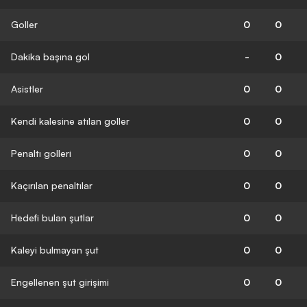
Goller
0
0
Dakika başına gol
-
0
Asistler
0
0
Kendi kalesine atılan goller
0
0
Penaltı golleri
0
0
Kaçırılan penaltılar
0
0
Hedefi bulan şutlar
0
0
Kaleyi bulmayan şut
0
0
Engellenen şut girişimi
0
0