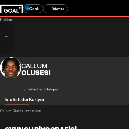
Canlı
Biletler
CALLUM
OLUSESI
Tottenham Hotspur
İstatistikler
Kariyer
Callum Olusesi istatistikleri