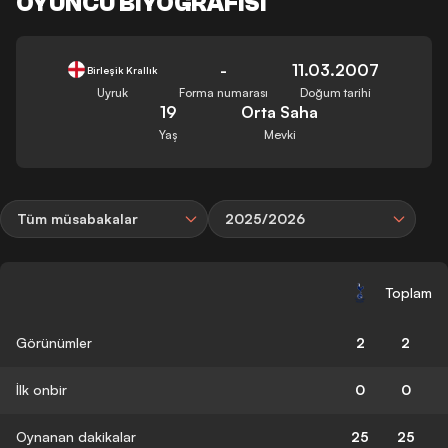
OYUNCU BIYOGRAFISI
-
11.03.2007
Birleşik Krallık
Uyruk
Forma numarası
Doğum tarihi
19
Orta Saha
Yaş
Mevki
Tüm müsabakalar
2025/2026
Toplam
Görünümler
2
2
İlk onbir
0
0
Oynanan dakikalar
25
25