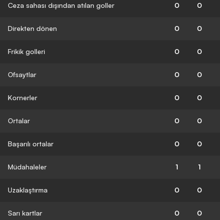
Ceza sahası dışından atılan goller
0
0
Direkten dönen
0
0
Frikik golleri
0
0
Ofsaytlar
0
0
Kornerler
0
0
Ortalar
0
0
Başarılı ortalar
0
0
Müdahaleler
1
1
Uzaklaştırma
0
0
Sarı kartlar
0
0