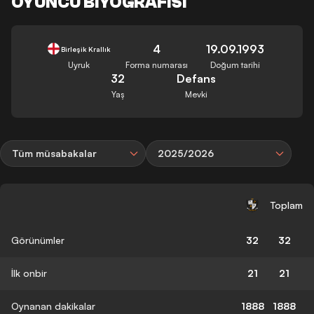
OYUNCU BIYOGRAFISI
4
19.09.1993
Birleşik Krallık
Uyruk
Forma numarası
Doğum tarihi
32
Defans
Yaş
Mevki
Tüm müsabakalar
2025/2026
Toplam
Görünümler
32
32
İlk onbir
21
21
Oynanan dakikalar
1888
1888