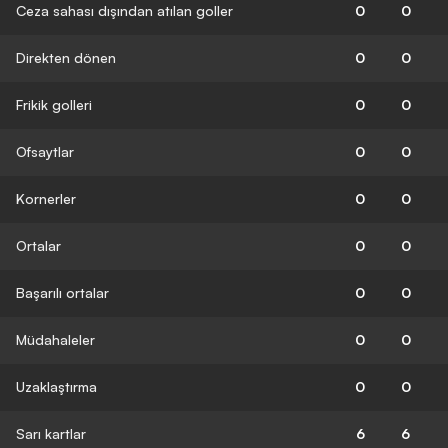
Ceza sahası dışından atılan goller
0
0
Direkten dönen
0
0
Frikik golleri
0
0
Ofsaytlar
0
0
Kornerler
0
0
Ortalar
0
0
Başarılı ortalar
0
0
Müdahaleler
0
0
Uzaklaştırma
0
0
Sarı kartlar
6
6