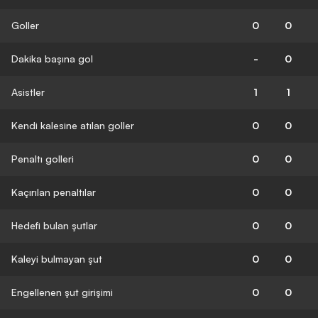
Goller
0
0
Dakika başına gol
-
0
Asistler
1
1
Kendi kalesine atılan goller
0
0
Penaltı golleri
0
0
Kaçırılan penaltılar
0
0
Hedefi bulan şutlar
0
0
Kaleyi bulmayan şut
0
0
Engellenen şut girişimi
0
0