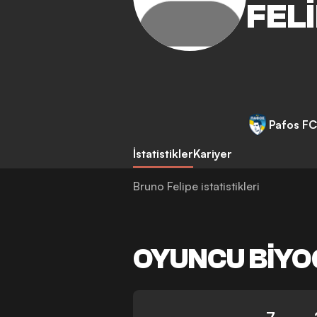
FEL
Pafos FC
İstatistikler
Kariyer
Bruno Felipe istatistikleri
OYUNCU BIYO
7