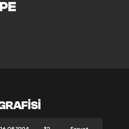
IPE
GRAFISI
26.05.1994
32
Forvet