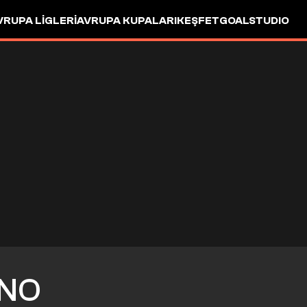
VRUPA LIGLERI
AVRUPA KUPALARI
KEŞFET
GOALSTUDIO
NO