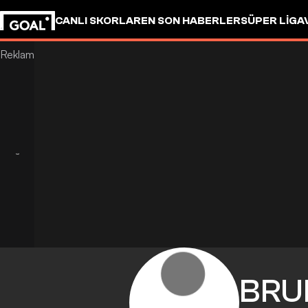
CANLI SKORLAR
EN SON HABERLER
SÜPER LIG
A
BRU