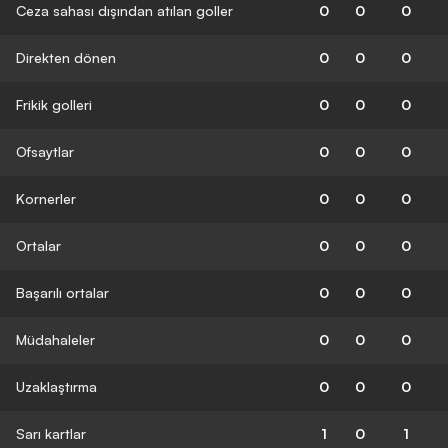
Ceza sahası dışından atılan goller
0
0
0
Direkten dönen
0
0
0
Frikik golleri
0
0
0
Ofsaytlar
0
0
0
Kornerler
0
0
0
Ortalar
0
0
0
Başarılı ortalar
0
0
0
Müdahaleler
0
0
0
Uzaklaştırma
0
0
0
Sarı kartlar
1
0
1