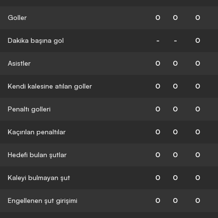
Goller
0
0
0
Dakika başına gol
-
-
0
Asistler
0
0
0
Kendi kalesine atılan goller
0
0
0
Penaltı golleri
0
0
0
Kaçırılan penaltılar
0
0
0
Hedefi bulan şutlar
0
0
0
Kaleyi bulmayan şut
0
0
0
Engellenen şut girişimi
0
0
0