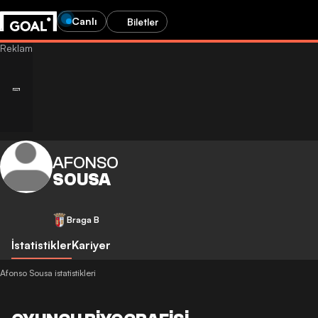
Canlı
Biletler
AFONSO
SOUSA
Braga B
İstatistikler
Kariyer
Afonso Sousa istatistikleri