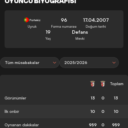
OYUNCU BIYOGRAFISI
96
17.04.2007
Portekiz
Uyruk
Forma numarası
Doğum tarihi
19
Defans
Yaş
Mevki
Tüm müsabakalar
2025/2026
Toplam
Görünümler
13
0
13
İlk onbir
10
0
10
Oynanan dakikalar
959
0
959