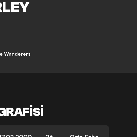
LEY
e Wanderers
GRAFISI
27.02.2000
26
Orta Saha