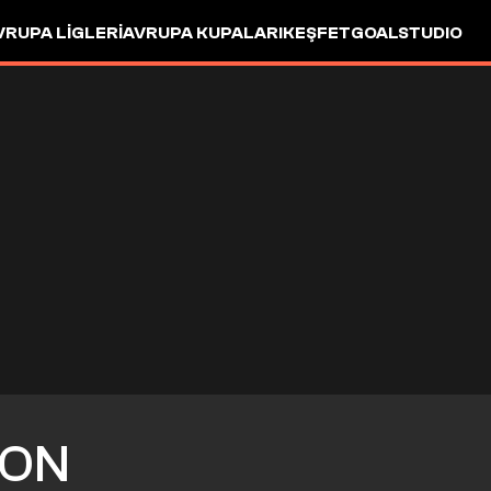
VRUPA LIGLERI
AVRUPA KUPALARI
KEŞFET
GOALSTUDIO
ON