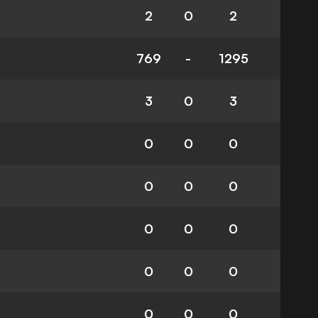
2
0
2
769
-
1295
3
0
3
0
0
0
0
0
0
0
0
0
0
0
0
0
0
0