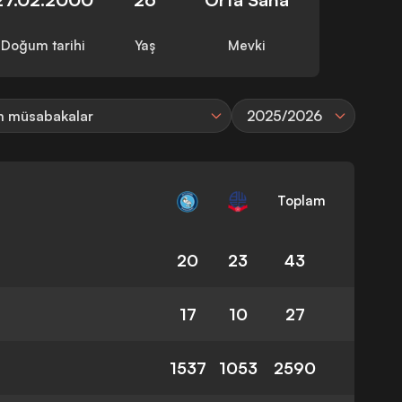
Doğum tarihi
Yaş
Mevki
 müsabakalar
2025/2026
Toplam
20
23
43
17
10
27
1537
1053
2590