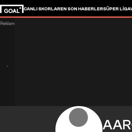
CANLI SKORLAR
EN SON HABERLER
SÜPER LIG
A
AAR