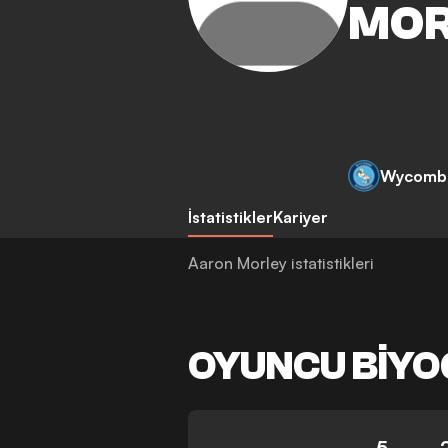
MOR
Wycomb
İstatistikler
Kariyer
Aaron Morley istatistikleri
OYUNCU BIYO
5