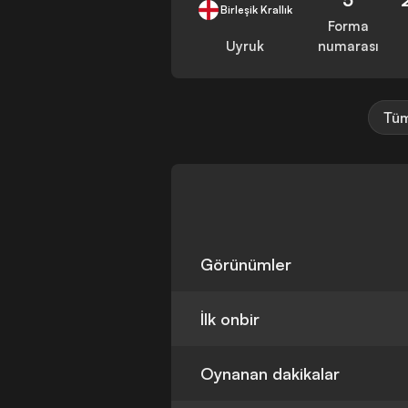
Birleşik Krallık
Forma
Uyruk
numarası
Tüm
Görünümler
İlk onbir
Oynanan dakikalar