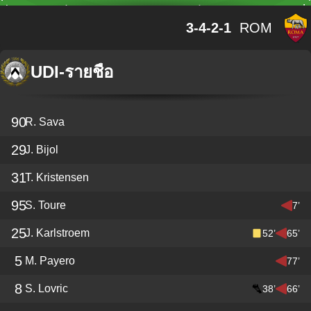
3-4-2-1
ROM
UDI
-
รายชื่อ
90
R. Sava
29
J. Bijol
31
T. Kristensen
95
S. Toure
7’
25
J. Karlstroem
52’
65’
5
M. Payero
77’
8
S. Lovric
38’
66’