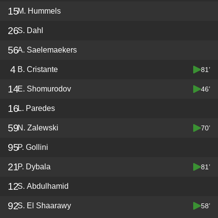
15
M. Hummels
26
S. Dahl
56
A. Saelemaekers
4
B. Cristante
81’
14
E. Shomurodov
46’
16
L. Paredes
59
N. Zalewski
70’
95
P. Gollini
21
P. Dybala
81’
12
S. Abdulhamid
92
S. El Shaarawy
58’