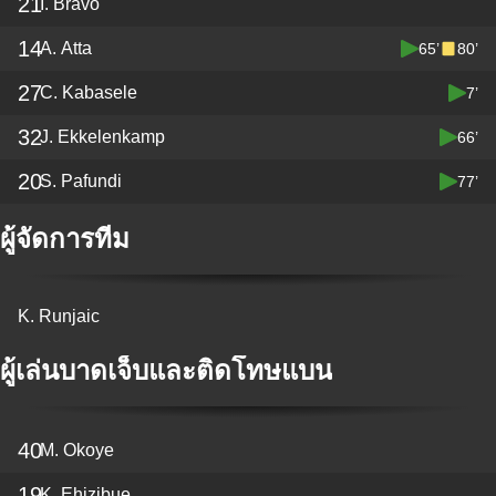
21
I. Bravo
14
A. Atta
65’
80’
27
C. Kabasele
7’
32
J. Ekkelenkamp
66’
20
S. Pafundi
77’
ผู้จัดการทีม
K. Runjaic
ผู้เล่นบาดเจ็บและติดโทษแบน
40
M. Okoye
19
K. Ehizibue