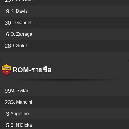
9
K. Davis
30
L. Giannetti
6
O. Zarraga
28
O. Solet
ROM
-
รายชื่อ
99
M. Svilar
23
G. Mancini
3
Angelino
5
E. N'Dicka