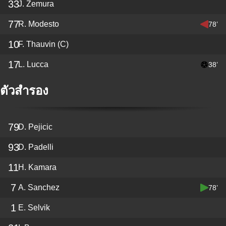
33
J. Zemura
77
R. Modesto
78’
10
F. Thauvin
(C)
17
L. Lucca
38’
ตัวสำรอง
79
D. Pejicic
93
D. Padelli
11
H. Kamara
7
A. Sanchez
78’
1
E. Selvik