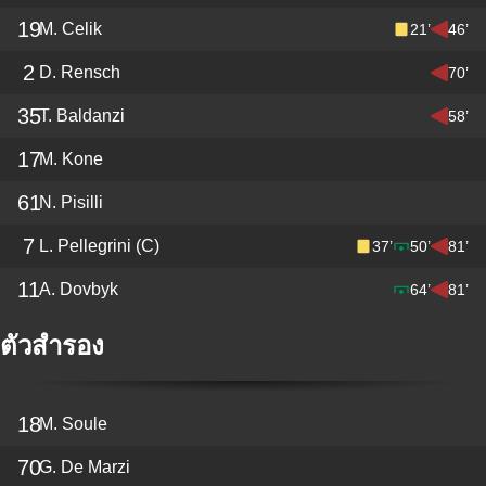
19
M. Celik
21’
46’
2
D. Rensch
70’
35
T. Baldanzi
58’
17
M. Kone
61
N. Pisilli
7
L. Pellegrini
(C)
37’
50’
81’
11
A. Dovbyk
64’
81’
ตัวสำรอง
18
M. Soule
70
G. De Marzi