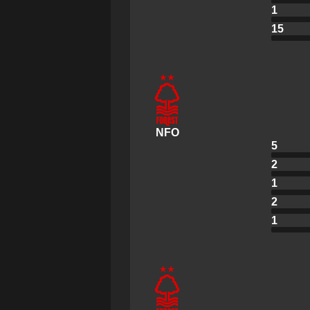
1
15
NFO
5
2
1
2
1