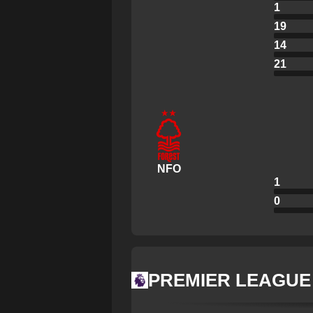
1
19
14
21
NFO
1
0
PREMIER LEAGUE