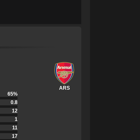
ARS
65
%
0.8
12
1
11
17