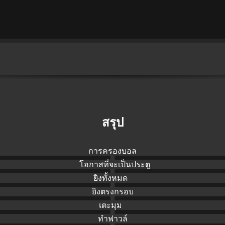
สรุป
การครองบอล
โอกาสที่จะเป็นประตู
ยิงทั้งหมด
ยิงตรงกรอบ
เตะมุม
ทำฟาวล์