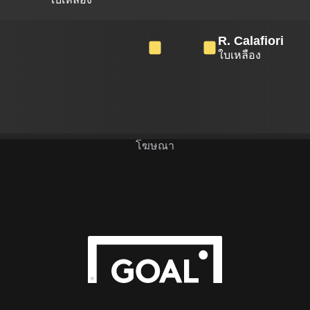
R. Calafiori
ใบเหลือง
โฆษณา