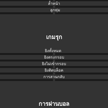
ล้ำหน้า
ลูกทุ่ม
เกมรุก
ยิงทั้งหมด
ยิงตรงกรอบ
ยิงไม่เข้ากรอบ
ยิงติดบล็อค
การสวนกลับ
การผ่านบอล