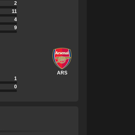
2
11
4
9
ARS
1
0